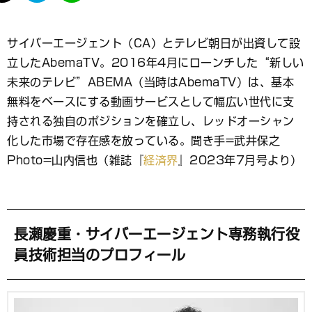
て
な
ブ
サイバーエージェント（CA）とテレビ朝日が出資して設
ッ
立したAbemaTV。2016年4月にローンチした“新しい
ク
マ
未来のテレビ”ABEMA（当時はAbemaTV）は、基本
ー
無料をベースにする動画サービスとして幅広い世代に支
ク
持される独自のポジションを確立し、レッドオーシャン
化した市場で存在感を放っている。聞き手=武井保之
Photo=山内信也（雑誌『
経済界
』2023年7月号より）
長瀬慶重・サイバーエージェント専務執行役
員技術担当のプロフィール