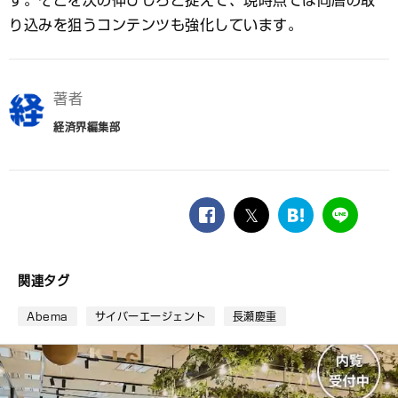
す。そこを次の伸びしろと捉えて、現時点では同層の取
り込みを狙うコンテンツも強化しています。
著者
経済界編集部
facebook
twitter
は
LINE
て
な
ブ
関連タグ
ッ
ク
Abema
サイバーエージェント
長瀬慶重
マ
ー
ク