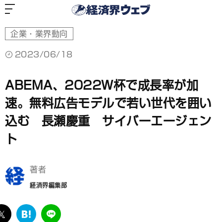
経
済
界
ウ
ェ
ブ
企業・業界動向
2023/06/18
ABEMA、2022Ｗ杯で成長率が加
速。無料広告モデルで若い世代を囲い
込む 長瀬慶重 サイバーエージェン
ト
著者
経済界編集部
ebook
twitter
は
LINE