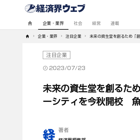
経
済
界
ウ
ェ
企業・業界
社会
経営
連載
ブ
企業・業界
注目企業
未来の資生堂を創るため「
注目企業
2023/07/23
未来の資生堂を創るた
ーシティを今秋開校 
著者