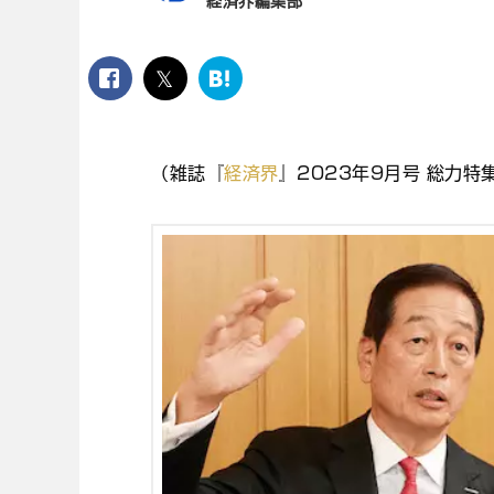
経済界編集部
facebook
twitter
は
て
な
ブ
（雑誌『
経済界
』2023年9月号 総力特
ッ
ク
マ
ー
ク