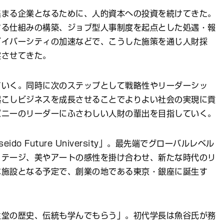
集まる企業となるために、人的資本への投資を続けてきた。
する仕組みの構築、ジョブ型人事制度を起点とした処遇・報
ダイバーシティの加速などで、こうした施策を通じ人財採
実させてきた。
ていく。同時に次のステップとして戦略性やリーダーシッ
起こしビジネスを成長させることでよりよい社会の実現に貢
パニーのリーダーにふさわしい人財の輩出を目指していく。
do Future University」。最先端でグローバルレベル
リテージ、美やアートの感性を掛け合わせ、新たな時代のリ
な施設となる予定で、創業の地である東京・銀座に誕生す
生堂の歴史、伝統も学んでもらう」。初代学長は魚谷氏が務