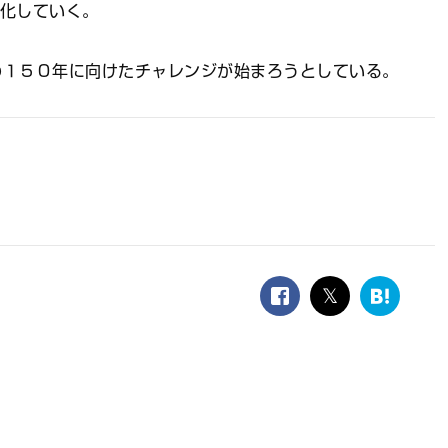
強化していく。
の１５０年に向けたチャレンジが始まろうとしている。
facebook
twitter
は
て
な
ブ
ッ
ク
マ
ー