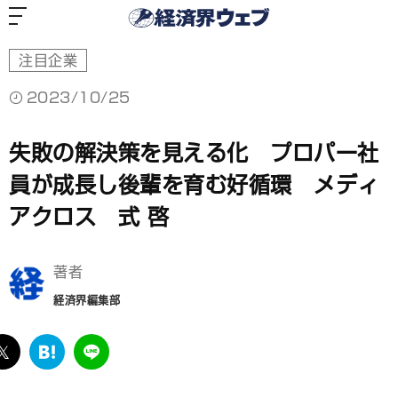
経
済
界
ウ
ェ
ブ
注目企業
2023/10/25
失敗の解決策を見える化 プロパー社
員が成長し後輩を育む好循環 メディ
アクロス 式 啓
著者
経済界編集部
ebook
twitter
は
LINE
て
な