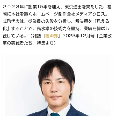
ブ
２０２３年に創業15年を迎え、東京進出を果たした、福
ッ
岡に本社を置くホームページ制作会社メディアクロス。
ク
マ
式啓代表は、従業員の失敗を分析し、解決策を「見える
ー
化」することで、高水準の技術力を堅持、業績を伸ばし
ク
続けている。（雑誌『
経済界
』2023年12月号「企業改
革の実践者たち」特集より）