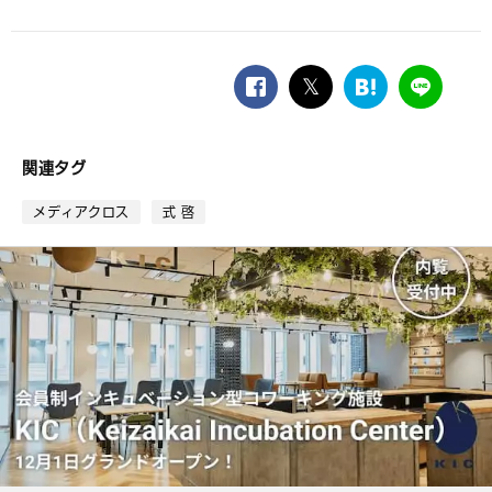
facebook
twitter
は
LINE
て
な
ブ
関連タグ
ッ
ク
メディアクロス
式 啓
マ
ー
ク