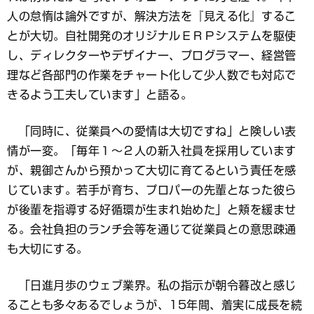
人の怠惰は論外ですが、解決方法を『見える化』するこ
とが大切。自社開発のオリジナルＥＲＰシステムを駆使
し、ディレクターやデザイナー、プログラマー、経営管
理など各部門の作業をチャート化して少人数でも対応で
きるよう工夫しています」と語る。
「同時に、従業員への愛情は大切ですね」と険しい表
情が一変。「毎年１～２人の新入社員を採用しています
が、親御さんから預かって大切に育てるという責任を感
じています。若手が育ち、プロパーの先輩となった彼ら
が後輩を指導する好循環が生まれ始めた」と頬を緩ませ
る。会社負担のランチ会等を通じて従業員との意思疎通
も大切にする。
「日進月歩のウェブ業界。私の指示が朝令暮改と感じ
ることも多々あるでしょうが、15年間、着実に成長を続