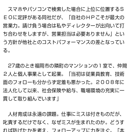
スマホやパソコンで検索した場合に上位に位置するＳ
ＥＯに定評がある同社だが、「自社のＨＰこそが最大の
営業力。請け負う場合は私やディレクターが出向いて打
ち合わせをしますが、営業担当は必要ありません」とい
う方針が他社とのコストパフォーマンスの差となってい
る。
27歳のとき福岡市の隣町のマンションの１室で、仲間
２人と個人事業として起業。「当初は従業員教育、技術
面のフォローも分からず定着も悪かった。２００８年に
法人化して以来、社会保険や給与、職場環境の充実に一
貫して取り組んでいます」
人材育成は永遠の課題。仕事にミスは付きものだが、
叱責するだけでなく、なぜミスが生まれたのか。どうす
れば防げたかを考え、フォローアップに力を注ぐ。「本