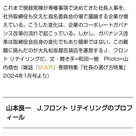
ブ
これまで現経営陣が専権事項で決めてきた社長人事を、
ッ
社外取締役も交えた指名委員会の場で議論する企業が増
ク
マ
えている。こうした変化は、企業のコーポレートガバナ
ー
ンス改革の流れで起こっている。しかし、ガバナンス改
ク
革は取締役会自身の変化でもあり簡単ではない。この難
題に挑んだのが大丸松坂屋百貨店を運営するＪ．フロン
ト リテイリングだ。文・聞き手=和田一樹 Photo=山
内信也（雑誌『
経済界
』巻頭特集「社長の選び方特集」
2024年1月号より）
山本良一 J.フロント リテイリングのプロフ
ィール