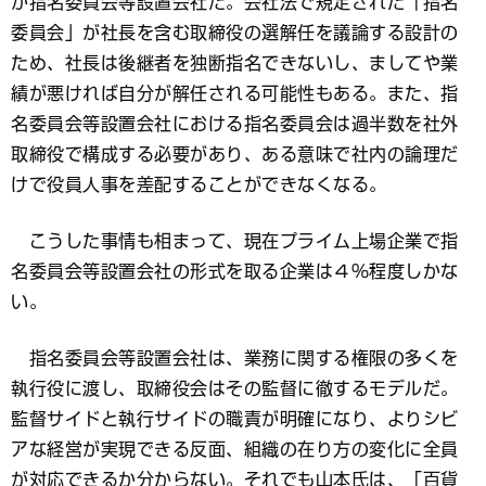
が指名委員会等設置会社だ。会社法で規定された「指名
委員会」が社長を含む取締役の選解任を議論する設計の
ため、社長は後継者を独断指名できないし、ましてや業
績が悪ければ自分が解任される可能性もある。また、指
名委員会等設置会社における指名委員会は過半数を社外
取締役で構成する必要があり、ある意味で社内の論理だ
けで役員人事を差配することができなくなる。
こうした事情も相まって、現在プライム上場企業で指
名委員会等設置会社の形式を取る企業は４％程度しかな
い。
指名委員会等設置会社は、業務に関する権限の多くを
執行役に渡し、取締役会はその監督に徹するモデルだ。
監督サイドと執行サイドの職責が明確になり、よりシビ
アな経営が実現できる反面、組織の在り方の変化に全員
が対応できるか分からない。それでも山本氏は、「百貨