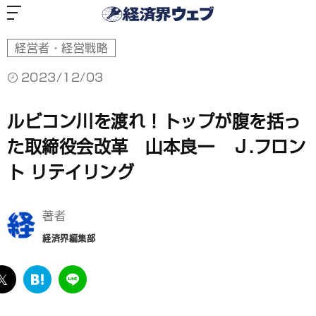
経
済
界
ウ
ェ
ブ
経営者・経営戦略
2023/12/03
ルビコン川を渡れ！トップが腹を括っ
た取締役会改革 山本良一 Ｊ.フロン
ト リテイリング
著者
経済界編集部
ebook
twitter
は
LINE
て
な