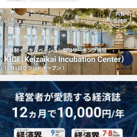
マ
ー
ク