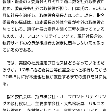
報酬・監査の３委員会それぞれで過半数を社外取締役が
務め、委員長も社外の取締役が担う。山本氏は、20年５
月に社長を退任し、取締役会議長となった。現在、指名
委員会の構成は、山本議長以外は全員が社外の取締役と
なっている。現任社長の意見を聞く工程を設けてはいる
ものの、Ｊ．フロント リテイリングは、現任社長含め、
執行サイドの役員が後継者の選定に関与しない形を取っ
ているのである。
では、実際の社長選定プロセスはどうなっているのだ
ろうか。17年に指名委員会等設置会社へと移行してから
20年５月に好本達也社長が就任するまでの流れを例に見
る。
指名委員会は、持ち株会社・Ｊ．フロント リテイリン
グの執行役以上、主要事業会社・大丸松坂屋、パルコの
執行役員以上を対象としている。合計で20人ほどだ。専