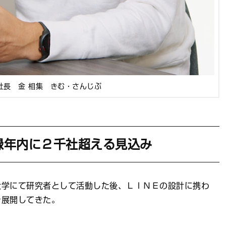
 社長 金 相集 きむ・さんじぷ
録年内に２千社超える見込み
学にて研究者として活動した後、ＬＩＮＥの設計に携わ
を展開してきた。