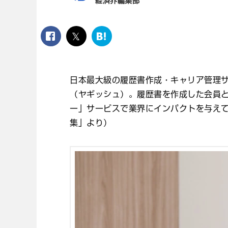
経済界編集部
facebook
twitter
は
て
な
ブ
日本最大級の履歴書作成・キャリア管理
ッ
ク
（ヤギッシュ）。履歴書を作成した会員
マ
ー」サービスで業界にインパクトを与え
ー
ク
集」より）