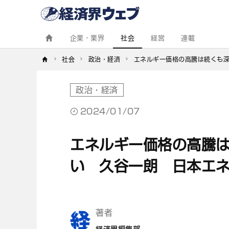
経
済
界
ウ
ェ
企業・業界
社会
経営
連載
ブ
社会
政治・経済
エネルギー価格の高騰は続くも
政治・経済
2024/01/07
エネルギー価格の高騰
い 久谷一朗 日本エ
著者