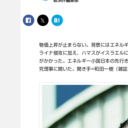
経済界編集部
facebook
twitter
は
て
な
ブ
物価上昇が止まらない。背景にはエネル
ッ
ク
ライナ侵攻に加え、ハマスがイスラエル
マ
がかかった。エネルギー小国日本の先行
ー
ク
究理事に聞いた。聞き手=和田一樹（雑誌