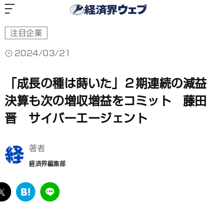
経
済
界
ウ
ェ
ブ
注目企業
2024/03/21
「成長の種は蒔いた」２期連続の減益
決算も次の増収増益をコミット 藤田
晋 サイバーエージェント
著者
経済界編集部
ebook
twitter
は
LINE
て
な