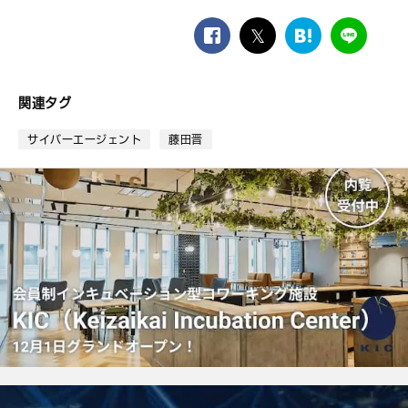
facebook
twitter
は
LINE
て
な
ブ
関連タグ
ッ
ク
サイバーエージェント
藤田晋
マ
ー
ク