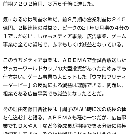
前期７２０２億円、３万６千倍に達した。
気になるのは利益水準だ。前９月期の営業利益は２４５
億円。２期連続の減益で、ピークの21年９月期の４分の
１でしかない。しかもメディア事業、広告事業、ゲーム
事業の全ての領域で、赤字もしくは減益となっている。
このうちメディア事業は、ＡＢＥＭＡで全試合放送した
サッカーワールドカップの大型投資があったため赤字も
仕方ない。ゲーム事業も大ヒットした「ウマ娘プリティ
ーダービー」の反動による減益は理解できる。問題は、
祖業である広告事業でも減益になったことだ。
その理由を藤田晋社長は「調子のいい時に次の成長の種
を仕込む」と語る。ＡＢＥＭＡも種の一つだが、広告事
業でもＤＸやＡＩなど今後成長が期待できる分野に積極