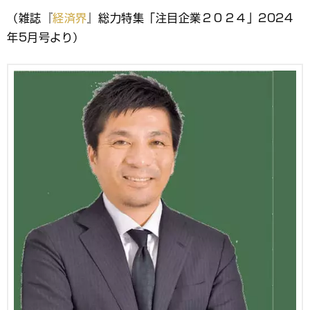
ブ
（雑誌『
経済界
』総力特集「注目企業２０２４」2024
ッ
年5月号より）
ク
マ
ー
ク