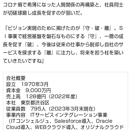
コロナ禍で希薄になった人間関係の再構築と、社員同士
が切磋琢磨し成長を促すのが狙いだ。
「ビジョン実現のために掲げたのが『守・破・離』。Ｓ
Ｉ事業で経営基盤を磐石なものにする『守』、一層の成
長を促す『破』、今後は従来の仕事から脱却し自社のサ
ービスを探求する『離』に注力し、将来を担う柱を築い
ていきたいですね」
会社概要
設立 1970年3月
資本金 9,000万円
売上高 128億円（2022年度）
本社 東京都渋谷区
従業員数 795人（2023年3月末現在）
事業内容 ITサービスインテグレーション事業
（ITコンシェルジュ、Salesforce導入、Oracle
Cloud導入、WEBクラウド導入、オリジナルクラウド