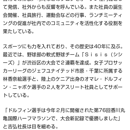
て発信、社外からも反響を呼んでいる。また社員の誕生
会開催、社員旅行、運動会などの行事、ランチミーティ
ングの促進が社内でのコミュニティを活性化する役割を
果たしている。
スポーツにも力を入れており、その歴史は40年に及ぶ。
最近では、野球部の軟式野球チーム「Ｓｉｓｉｓ（シシ
ーズ）」が渋谷区の大会で２連覇を達成。女子プロサッ
カーリーグのジェフユナイテッド市原・千葉に所属する
林香奈絵選手と、陸上のケニア出身のオマレ・ドルフィ
ン・ニャボケ選手の２人をアスリート社員としてサポー
トしている。
「ドルフィン選手は今年２月に開催された第76回香川丸
亀国際ハーフマラソンで、大会新記録で優勝しました」
と吉弘社長は目を細める。