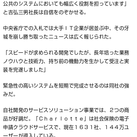
公共のシステムにおいても幅広く役割を担っています」
と吉弘三男社長は自信をのぞかせる。
中央省庁での入札では大手ＩＴ企業が居並ぶ中、その牙
城を崩し勝ち取ったニュースは広く報じられた。
「スピードが求められる開発でしたが、長年培った業務
ノウハウと技術力、持ち前の機動力を生かして受注と実
装を完遂しました」
緊急性の高いシステムを短期で完成させるのは同社の強
みだ。
自社開発のサービスソリューション事業では、２つの商
品が好調だ。「Ｃｈａｒｌｏｔｔｅ」は社会保険の電子
申請クラウドサービスで、現在１６３１社、１４４万ユ
ーザーが導入している。