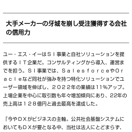
大手メーカーの牙城を崩し受注獲得する会社
の信用力
ユー・エス・イーはＳＩ事業と自社ソリューションを提
供するＩＴ企業だ。コンサルティングから導入、運営ま
でを担う。ＳＩ事業では、ＳａｌｅｓｆｏｒｃｅやＯｒ
ａｃｌｅなど同社が強みを持つ特化ソリューションでユ
ーザー領域を伸ばし、２０２２年の業績は11％アップ。
上場企業を中心に取引数も年々増加傾向にあり、22年の
売上高は１２８億円と過去最高を達成した。
「今やＤＸがビジネスの主軸。公共社会基盤システムに
おいてもＤＸが要となる中、当社は法人にとどまらず、