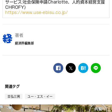
サービス:社会保険申請Charlotte、人的資本経営支援
CHROFY）
https://www.use-ebisu.co.jp/
著者
経済界編集部
facebook
twitter
は
LINE
て
な
ブ
関連タグ
ッ
ク
吉弘三男
ユー・エス・イー
マ
ー
ク