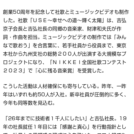
創業50周年を記念して社歌とミュージックビデオも制作
した。社歌「ＵＳＥ～幸せへの道～輝く太陽」は、吉弘
京子会長と吉弘社長の同郷の音楽家、財津和夫氏が作
詞・作曲を担当。ミュージックビデオの制作では「みん
なで歌おう」を合言葉に、若手社員から役員まで、東京
本社から九州支社の総勢２００人が出演する大規模なプ
ロジェクトになり、「ＮＩＫＫＥＩ全国社歌コンテスト
２０２３」で『心に残る音楽賞』を受賞した。
こうした活動は人材確保にも寄与している。昨年、一昨
年はいずれも約50人が入社。新卒社員が圧倒的に多く、
今年も同等数を見込む。
「26年までに技術者１千人にしたい」と吉弘社長。19
年の社長就任１年目には「感謝と真心」を行動指針とし