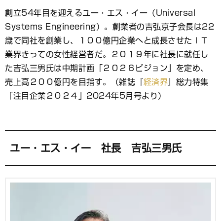
ブ
創立54年目を迎えるユー・エス・イー（Universal
ッ
Systems Engineering）。創業者の吉弘京子会長は22
ク
マ
歳で同社を創業し、１００億円企業へと成長させたＩＴ
ー
業界きっての女性経営者だ。２０１９年に社長に就任し
ク
た吉弘三男氏は中期計画「２０２６ビジョン」を定め、
売上高２００億円を目指す。（雑誌『
経済界
』総力特集
「注目企業２０２４」2024年5月号より）
ユー・エス・イー 社長 吉弘三男氏