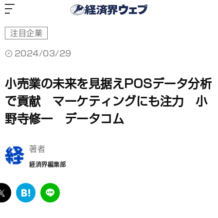
経
済
界
ウ
ェ
ブ
注目企業
2024/03/29
小売業の未来を見据えPOSデータ分析
で貢献 マーケティングにも注力 小
野寺修一 データコム
著者
経済界編集部
ebook
twitter
は
LINE
て
な