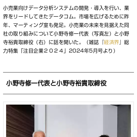
ブ
小売業向けデータ分析システムの開発・導入を行い、業
ッ
界をリードしてきたデータコム。市場を広げるために昨
ク
マ
年、マーティング室も発足。小売業の未来を見据えた同
ー
社の取り組みについて小野寺修一代表（写真左）と小野
ク
寺裕貴取締役（右）に話を聞いた。（雑誌『
経済界
』総
力特集「注目企業２０２４」2024年5月号より）
小野寺修一代表と小野寺裕貴取締役