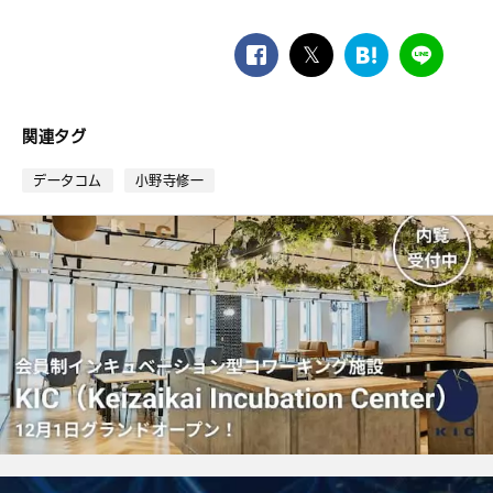
facebook
twitter
は
LINE
て
な
ブ
関連タグ
ッ
ク
データコム
小野寺修一
マ
ー
ク