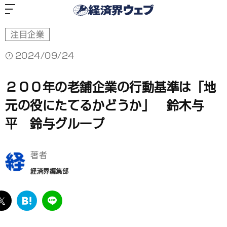
経
済
界
ウ
ェ
ブ
注目企業
2024/09/24
２００年の老舗企業の行動基準は「地
元の役にたてるかどうか」 鈴木与
平 鈴与グループ
著者
経済界編集部
ebook
twitter
は
LINE
て
な