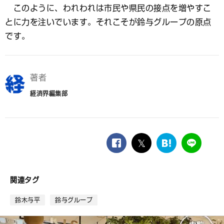
このように、われわれは市民や県民の接点を増やすこ
とに力を注いでいます。それこそが鈴与グループの原点
です。
著者
経済界編集部
facebook
twitter
は
LINE
て
な
ブ
関連タグ
ッ
ク
鈴木与平
鈴与グループ
マ
ー