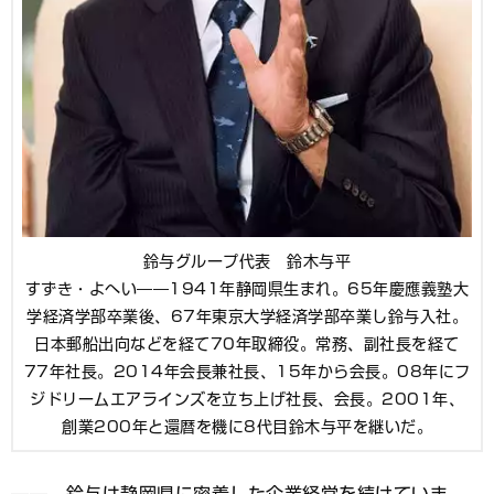
鈴与グループ代表 鈴木与平
すずき・よへい――1941年静岡県生まれ。65年慶應義塾大
学経済学部卒業後、67年東京大学経済学部卒業し鈴与入社。
日本郵船出向などを経て70年取締役。常務、副社長を経て
77年社長。2014年会長兼社長、15年から会長。08年にフ
ジドリームエアラインズを立ち上げ社長、会長。2001年、
創業200年と還暦を機に8代目鈴木与平を継いだ。