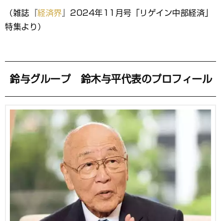
ブ
（雑誌『
経済界
』2024年11月号「リゲイン中部経済」
ッ
特集より）
ク
マ
ー
ク
鈴与グループ 鈴木与平代表のプロフィール