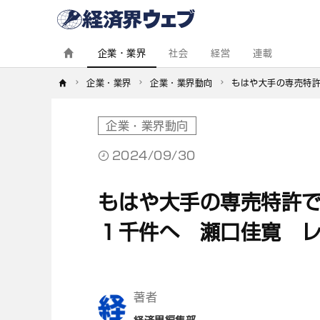
経
済
界
ウ
ェ
企業・業界
社会
経営
連載
ブ
企業・業界
企業・業界動向
もはや大手の専売特
企業・業界動向
2024/09/30
もはや大手の専売特許
１千件へ 瀬口佳寛 
著者