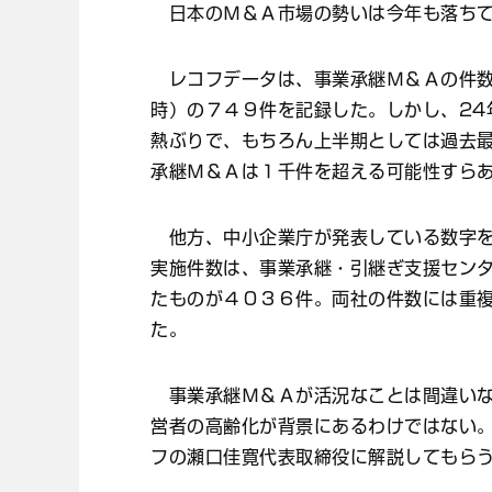
日本のＭ＆Ａ市場の勢いは今年も落ちて
レコフデータは、事業承継Ｍ＆Ａの件数
時）の７４９件を記録した。しかし、24
熱ぶりで、もちろん上半期としては過去
承継Ｍ＆Ａは１千件を超える可能性すら
他方、中小企業庁が発表している数字を
実施件数は、事業承継・引継ぎ支援セン
たものが４０３６件。両社の件数には重
た。
事業承継Ｍ＆Ａが活況なことは間違いな
営者の高齢化が背景にあるわけではない
フの瀬口佳寛代表取締役に解説してもら