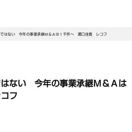
許ではない　今年の事業承継Ｍ＆Ａは１千件へ　瀬口佳寛　レコフ
ではない 今年の事業承継Ｍ＆Ａは
レコフ