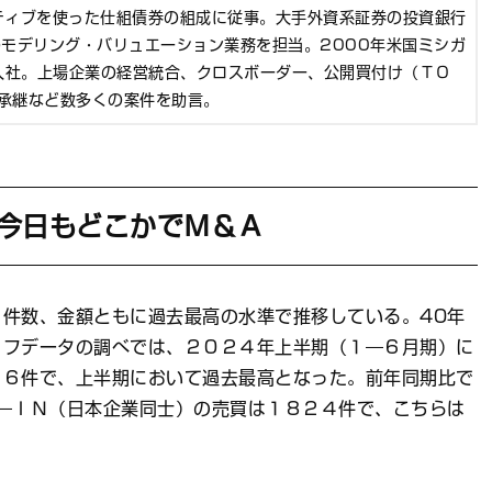
ティブを使った仕組債券の組成に従事。大手外資系証券の投資銀行
のモデリング・バリュエーション業務を担当。2000年米国ミシガ
入社。上場企業の経営統合、クロスボーダー、公開買付け（ＴＯ
承継など数多くの案件を助言。
。今日もどこかでＭ＆Ａ
件数、金額ともに過去最高の水準で推移している。40年
コフデータの調べでは、２０２４年上半期（１―６月期）に
２６件で、上半期において過去最高となった。前年同期比で
―ＩＮ（日本企業同士）の売買は１８２４件で、こちらは