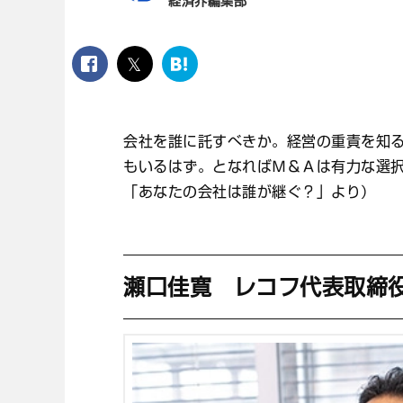
経済界編集部
facebook
twitter
は
て
な
ブ
会社を誰に託すべきか。経営の重責を知
ッ
ク
もいるはず。となればＭ＆Ａは有力な選
マ
「あなたの会社は誰が継ぐ？」より）
ー
ク
瀬口佳寛 レコフ代表取締