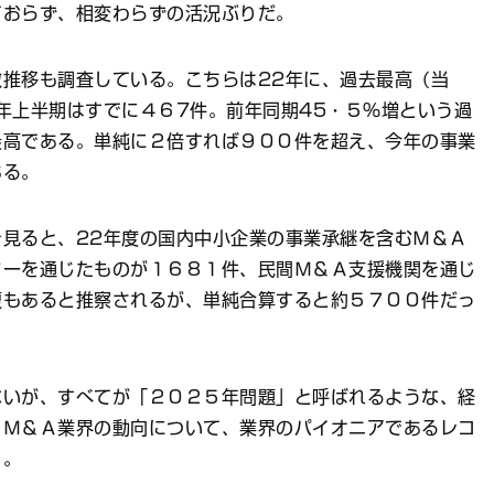
おらず、相変わらずの活況ぶりだ。
推移も調査している。こちらは22年に、過去最高（当
年上半期はすでに４６7件。前年同期45・５％増という過
最高である。単純に２倍すれば９００件を超え、今年の事業
ある。
見ると、22年度の国内中小企業の事業承継を含むＭ＆Ａ
ターを通じたものが１６８１件、民間Ｍ＆Ａ支援機関を通じ
複もあると推察されるが、単純合算すると約５７００件だっ
いが、すべてが「２０２５年問題」と呼ばれるような、経
。Ｍ＆Ａ業界の動向について、業界のパイオニアであるレコ
う。