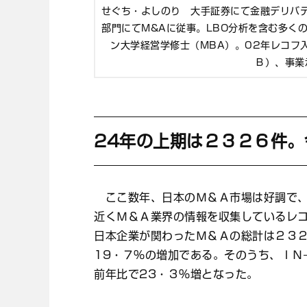
せぐち・よしのり 大手証券にて金融デリバ
部門にてM&Aに従事。LBO分析を含む多く
ン大学経営学修士（MBA）。02年レコフ
Ｂ）、事業
24年の上期は２３２６件
ここ数年、日本のＭ＆Ａ市場は好調で、
近くＭ＆Ａ業界の情報を収集しているレ
日本企業が関わったＭ＆Ａの総計は２３
19・７％の増加である。そのうち、ＩＮ
前年比で23・３％増となった。