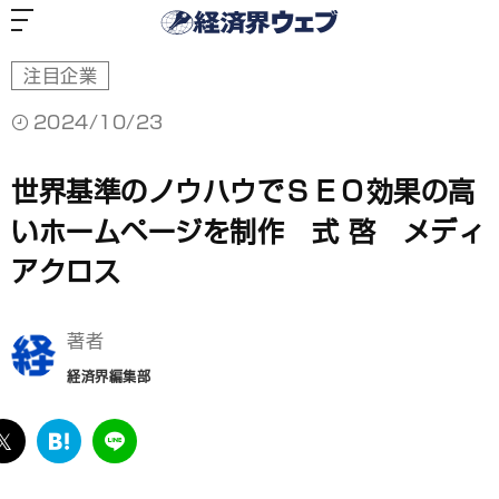
経
済
界
ウ
ェ
ブ
注目企業
2024/10/23
世界基準のノウハウでＳＥＯ効果の高
いホームページを制作 式 啓 メディ
アクロス
著者
経済界編集部
ebook
twitter
は
LINE
て
な