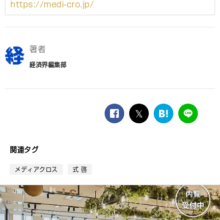
https://medi-cro.jp/
著者
経済界編集部
facebook
twitter
は
LINE
て
な
ブ
関連タグ
ッ
ク
メディアクロス
式 啓
マ
ー
ク