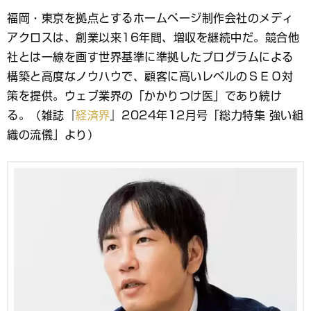
ブ
福岡・東京を拠点とするホームページ制作会社のメディ
ッ
アクロスは、創業以来16年間、増収を継続中だ。競合他
ク
マ
社とは一線を画す世界基準に準拠したプログラムによる
ー
構築と高度なノウハウで、顧客に高いレベルのＳＥＯ対
ク
策を提供。ウェブ業界の「かかりつけ医」であり続け
る。（雑誌『
経済界
』2024年12月号「総力特集 強い組
織の流儀」より）