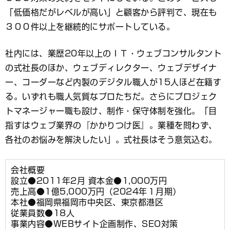
「低価格だがレベルが高い」と顧客から評判で、現在も
３００件以上を継続的にサポートしている。
社内には、業歴20年以上のＩＴ・ウェブコンサルタント
の式社長のほか、ウェブディレクター、ウェブデザイナ
ー、コーダーなど内製のデジタル職人が15人ほど在籍す
る。いずれも職人気質なプロたちだ。さらにプロジェク
トマネージャー職も設け、制作・保守体制を強化。「目
指すはウェブ業界の『かかりつけ医』。業種を問わず、
各社のお悩みを解決したい」。式社長はそう意気込む。
会社概要
設立●2011年2月 資本金●1,000万円
売上高●1億5,000万円（2024年１月期）
本社●福岡県福岡市中央区、東京都港区
従業員数●18人
事業内容●WEBサイト企画制作、SEO対策