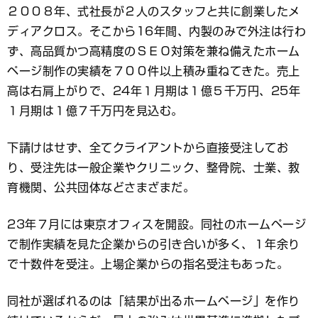
２００８年、式社長が２人のスタッフと共に創業したメ
ディアクロス。そこから16年間、内製のみで外注は行わ
ず、高品質かつ高精度のＳＥＯ対策を兼ね備えたホーム
ページ制作の実績を７００件以上積み重ねてきた。売上
高は右肩上がりで、24年１月期は１億５千万円、25年
１月期は１億７千万円を見込む。
下請けはせず、全てクライアントから直接受注してお
り、受注先は一般企業やクリニック、整骨院、士業、教
育機関、公共団体などさまざまだ。
23年７月には東京オフィスを開設。同社のホームページ
で制作実績を見た企業からの引き合いが多く、１年余り
で十数件を受注。上場企業からの指名受注もあった。
同社が選ばれるのは「結果が出るホームページ」を作り