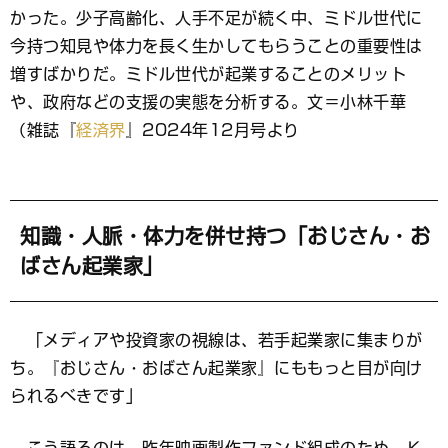
ッ
かった。少子高齢化、人手不足が続く中、ミドル世代に
ク
マ
今持つ知見や体力を長く生かしてもらうことの重要性は
ー
増すばかりだ。ミドル世代が起業することのメリット
ク
や、政府などの支援の実態を分析する。文＝小林千華
（雑誌『
経済界
』2024年12月号より
知識・人脈・体力を併せ持つ「おじさん・お
ばさん起業家」
「メディアや投資家の視線は、若手起業家に集まりが
ち。『おじさん・おばさん起業家』にももっと目が向け
られるべきです」