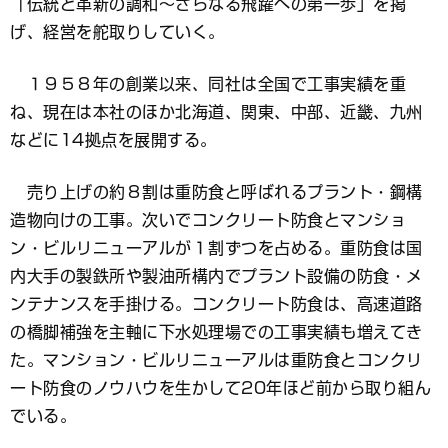
「伝統と革新の調和～さらなる飛躍への第一歩」を掲
げ、経営を舵取りしていく。
１９５８年の創業以来、同社は全国で工事実績を重
ね、現在は本社のほか北海道、関東、中部、近畿、九州
などに14拠点を展開する。
売り上げの約８割は重防食と呼ばれるプラント・鋼構
造物向けの工事。次いでコンクリート防食とマンショ
ン・ビルリニューアルが１割ずつを占める。重防食は国
内大手の製鉄所や製油所構内でプラント設備の防食・メ
ンテナンスを手掛ける。コンクリート防食は、高速道路
の橋脚補強を主軸に下水処理場での工事実績も増えてき
た。マンション・ビルリニューアルは重防食とコンクリ
ート防食のノウハウを生かして20年ほど前から取り組ん
でいる。