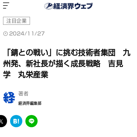
経
済
界
ウ
ェ
ブ
注目企業
2024/11/27
「錆との戦い」に挑む技術者集団 九
州発、新社長が描く成長戦略 吉見
学 丸栄産業
著者
経済界編集部
ebook
twitter
は
LINE
て
な