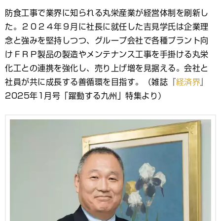
ブ
防食工事で業界に知られる丸栄産業が経営体制を刷新し
ッ
た。２０２４年９月に社長に就任した吉見学氏は企業理
ク
マ
念と強みを堅持しつつ、グループ会社で各種プラント向
ー
けＦＲＰ製品の製造やメンテナンス工事を手掛ける丸栄
ク
化工との連携を強化し、売り上げ増を見据える。会社と
社員が共に成長する善循環を目指す。
（雑誌『
経済界
』
2025年1月号「躍動する九州」特集より）