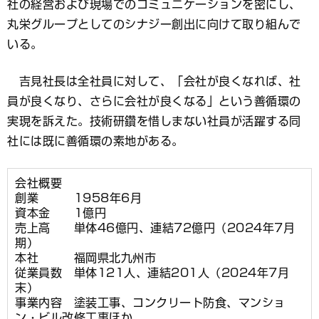
社の経営および現場でのコミュニケーションを密にし、
丸栄グループとしてのシナジー創出に向けて取り組んで
いる。
吉見社長は全社員に対して、「会社が良くなれば、社
員が良くなり、さらに会社が良くなる」という善循環の
実現を訴えた。技術研鑽を惜しまない社員が活躍する同
社には既に善循環の素地がある。
会社概要
創業 1958年6月
資本金 1億円
売上高 単体46億円、連結72億円（2024年7月
期）
本社 福岡県北九州市
従業員数 単体121人、連結201人（2024年7月
末）
事業内容 塗装工事、コンクリート防食、マンショ
ン・ビル改修工事ほか