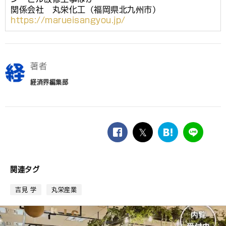
関係会社 丸栄化工（福岡県北九州市）
https://marueisangyou.jp/
著者
経済界編集部
facebook
twitter
は
LINE
て
な
ブ
関連タグ
ッ
ク
吉見 学
丸栄産業
マ
ー
ク