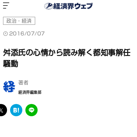
経
済
界
ウ
ェ
ブ
政治・経済
2016/07/07
舛添氏の心情から読み解く都知事解任
騒動
著者
経済界編集部
ebook
twitter
は
LINE
て
な
ブ