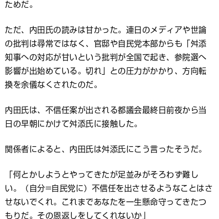
ためだ。
ただ、内田氏の読みは甘かった。連日のメディアや世論
の批判は尋常ではなく、官邸や自民党本部からも「舛添
知事への対応が甘いという批判が全国で起き、参院選へ
影響が出始めている。切れ」との圧力がかかり、方向転
換を余儀なくされたのだ。
内田氏は、不信任案が出される都議会最終日前夜から当
日の早朝にかけて舛添氏に接触した。
関係者によると、内田氏は舛添氏にこう言ったそうだ。
「何とかしようとやってきたが足並みがそろわず難し
い。（自分=自民党に）不信任を出させるようなことはさ
せないでくれ。これまであなたを一生懸命守ってきたつ
もりだ。その恩返しをしてくれないか」