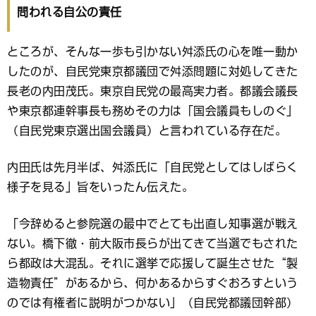
問われる自公の責任
ところが、そんな一歩も引かない舛添氏の心を唯一動か
したのが、自民党東京都議団で舛添問題に対処してきた
長老の内田茂氏。東京自民党の最高実力者。都議会議長
や東京都連幹事長も務めその力は「国会議員もしのぐ」
（自民党東京選出国会議員）と言われている存在だ。
内田氏は先月半ば、舛添氏に「自民党としてはしばらく
様子を見る」旨をいったん伝えた。
「今辞めると参院選の最中でとても出直し知事選が戦え
ない。橋下徹・前大阪市長らが出てきて当選でもされた
ら都政は大混乱。それに選挙で応援して誕生させた“製
造物責任”があるから、何かあるからすぐおろすという
のでは有権者に説明がつかない」（自民党都議団幹部）