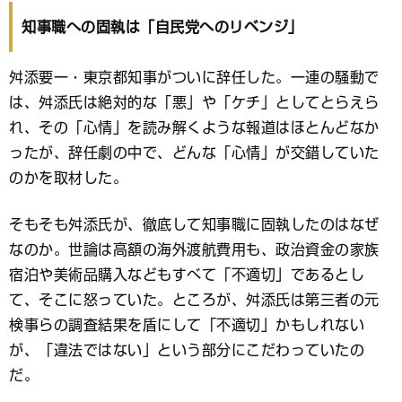
ッ
ク
知事職への固執は「自民党へのリベンジ」
マ
ー
ク
舛添要一・東京都知事がついに辞任した。一連の騒動で
は、舛添氏は絶対的な「悪」や「ケチ」としてとらえら
れ、その「心情」を読み解くような報道はほとんどなか
ったが、辞任劇の中で、どんな「心情」が交錯していた
のかを取材した。
そもそも舛添氏が、徹底して知事職に固執したのはなぜ
なのか。世論は高額の海外渡航費用も、政治資金の家族
宿泊や美術品購入などもすべて「不適切」であるとし
て、そこに怒っていた。ところが、舛添氏は第三者の元
検事らの調査結果を盾にして「不適切」かもしれない
が、「違法ではない」という部分にこだわっていたの
だ。