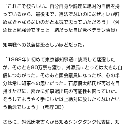
「これこそ彼らしい。自分自身や論理に絶対的自信を持
っているから、最後まで、違法でないのになぜオレが辞
めなきゃならないのかと本気で思っていただろう」（舛
添氏と勉強会でずっと一緒だった自民党ベテラン議員）
知事職への執着は恐ろしいほどだった。
「1999年に初めて東京都知事選に挑戦して落選した
が、そのとき80万票を獲り、舛添氏にとっては大きな自
信につながった。そのあと国会議員になったが、心の半
分は常に知事への思いだった。石原慎太郎氏が再選を目
指すたびに、密かに知事選出馬の可能性も図っていた。
そうしてようやく手にした以上絶対に放したくないとい
う執念でしょう」（都庁OB）
さらに、舛添氏を古くから知るシンクタンク代表は、知