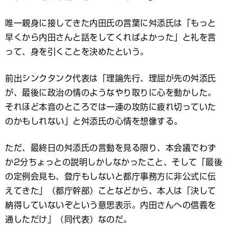
唯一親身に接してきた内田氏の言葉に舛添氏は「もっと
早くから内田さんと話をしてくればよかった」と礼を言
って、身を引くことを決めたという。
前出シンクタンク代表は「理論先行、理屈が先の舛添氏
が、最後に政治の情のようなやり取りに心を動かした。
それほど本音のところでは一連の攻防に疲れ切っていた
のかもしれない」と舛添氏の心情を想像する。
ただ、最終日の舛添氏の言動を見る限り、本会議でわず
か2分ちょっとの説明しかしなかったこと、そして「最後
の定例会見も、登庁もしないと都庁事務方に非公式に伝
えてきた」（都庁幹部）ことなどから、本人は「決して
納得していないぞという意思表示。内田さんへの信義を
通しただけ」（同代表）なのだ。