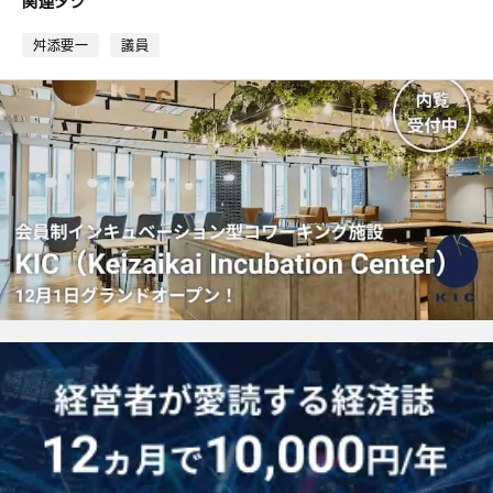
関連タグ
ッ
ク
舛添要一
議員
マ
ー
ク