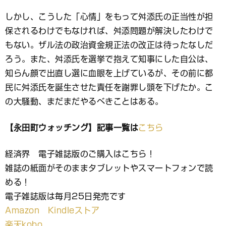
しかし、こうした「心情」をもって舛添氏の正当性が担
保されるわけでもなければ、舛添問題が解決したわけで
もない。ザル法の政治資金規正法の改正は待ったなしだ
ろう。また、舛添氏を選挙で抱えて知事にした自公は、
知らん顔で出直し選に血眼を上げているが、その前に都
民に舛添氏を誕生させた責任を謝罪し頭を下げたか。こ
の大騒動、まだまだやるべきことはある。
【永田町ウォッチング】記事一覧は
こちら
経済界 電子雑誌版のご購入はこちら！
雑誌の紙面がそのままタブレットやスマートフォンで読
める！
電子雑誌版は毎月25日発売です
Amazon Kindleストア
楽天kobo