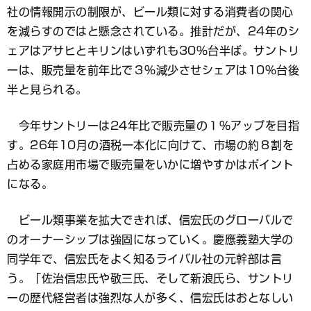
社の情報開示の制限が、ビール類に対する消費者の関心
を減らすのではと懸念されている。推計だが、24年のシ
ェアはアサヒとキリンはいずれも30％台半ば。サントリ
ーは、販売量を前年比で３％減少させシェアは10％台後
半と見られる。
今年サントリーは24年比で販売量の１％アップを目指
す。26年10月の酒税一本化に向けて、市場の約８割を
占める家庭用市場で販売量をいかに増やすかはポイント
になる。
ビール類事業を拡大できれば、信宏氏のグローバルで
のオーナーシップは強固になっていく。慶應義塾大学の
同学年で、信宏氏をよく知るライバル社の元幹部は言
う。「佐治信忠氏や敬三氏、そして新浪氏ら、サントリ
ーの歴代経営者は強烈な人が多く、信宏氏はおとなしい