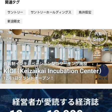
ブ
関連タグ
ッ
ク
サントリー
サントリーホールディングス
鳥井信宏
マ
ー
新浪剛史
ク