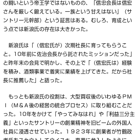
の闘いという帝王学ではないものの、「信忠会長は信宏
さんを厳しく鍛えている。一族という甘えはない」（サ
ントリー元幹部）という証言はある。むしろ、育成とい
う点では新浪氏の存在は大きかった。
新浪氏は「（信宏氏が）次期社長に育ってもらうこ
と。10年前に佐治会長から託されたミッションだった」
と昨年末の会見で明かし、その上で「（信宏氏は）経験
を積み、酒類事業で着実に業績を上げてきた。だから社
長に推薦した」と語った。
もっとも新浪氏の役割は、大型買収後のいわゆるＰＭ
Ｉ（Ｍ＆Ａ後の経営の統合プロセス）に取り組むことだ
った。10年をかけて「やってみなはれ」や「利益三分主
義」といったサントリーの創業精神を旧ビームの外国人
社員に浸透させていった。１９２３年に創業者が竹鶴政