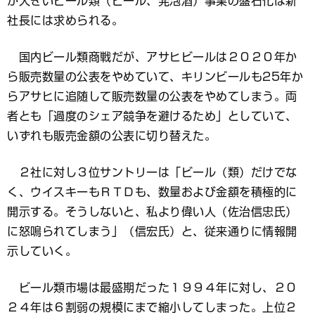
が大きいビール類（ビール、発泡酒）事業の盤石化は新
社長には求められる。
国内ビール類商戦だが、アサヒビールは２０２０年か
ら販売数量の公表をやめていて、キリンビールも25年か
らアサヒに追随して販売数量の公表をやめてしまう。両
者とも「過度のシェア競争を避けるため」としていて、
いずれも販売金額の公表に切り替えた。
２社に対し３位サントリーは「ビール（類）だけでな
く、ウイスキーもＲＴＤも、数量および金額を積極的に
開示する。そうしないと、私より偉い人（佐治信忠氏）
に怒鳴られてしまう」（信宏氏）と、従来通りに情報開
示していく。
ビール類市場は最盛期だった１９９４年に対し、２０
２４年は６割弱の規模にまで縮小してしまった。上位２