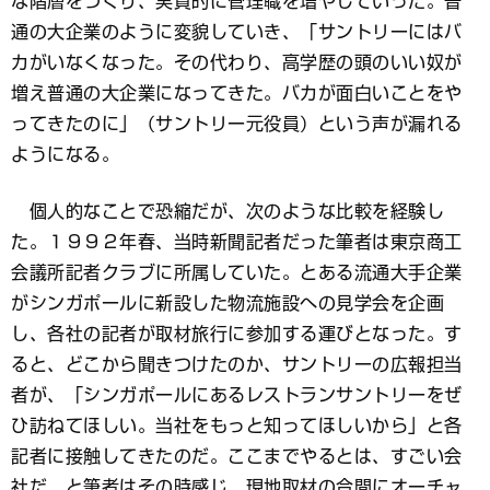
な階層をつくり、実質的に管理職を増やしていった。普
通の大企業のように変貌していき、「サントリーにはバ
カがいなくなった。その代わり、高学歴の頭のいい奴が
増え普通の大企業になってきた。バカが面白いことをや
ってきたのに」（サントリー元役員）という声が漏れる
ようになる。
個人的なことで恐縮だが、次のような比較を経験し
た。１９９２年春、当時新聞記者だった筆者は東京商工
会議所記者クラブに所属していた。とある流通大手企業
がシンガポールに新設した物流施設への見学会を企画
し、各社の記者が取材旅行に参加する運びとなった。す
ると、どこから聞きつけたのか、サントリーの広報担当
者が、「シンガポールにあるレストランサントリーをぜ
ひ訪ねてほしい。当社をもっと知ってほしいから」と各
記者に接触してきたのだ。ここまでやるとは、すごい会
社だ、と筆者はその時感じ、現地取材の合間にオーチャ