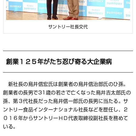
サントリー社長交代
創業１２５年がたち忍び寄る大企業病
新社長の鳥井信宏氏は創業者の鳥井信治郎氏のひ孫。
創業者の長男で31歳の若さで亡くなった鳥井吉太郎氏の
孫、第３代社長だった鳥井信一郎氏の長男に当たる。サ
ントリー食品インターナショナル社長などを歴任し、２
０１６年からサントリーＨＤ代表取締役副社長を務めて
いる。