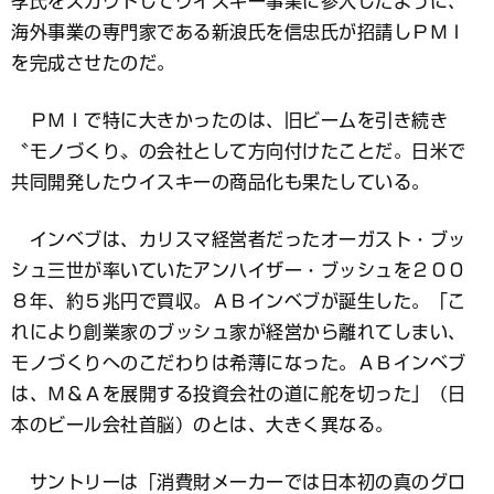
孝氏をスカウトしてウイスキー事業に参入したように、
海外事業の専門家である新浪氏を信忠氏が招請しＰＭＩ
を完成させたのだ。
ＰＭＩで特に大きかったのは、旧ビームを引き続き
〝モノづくり〟の会社として方向付けたことだ。日米で
共同開発したウイスキーの商品化も果たしている。
インベブは、カリスマ経営者だったオーガスト・ブッ
シュ三世が率いていたアンハイザー・ブッシュを２００
８年、約５兆円で買収。ＡＢインベブが誕生した。「こ
れにより創業家のブッシュ家が経営から離れてしまい、
モノづくりへのこだわりは希薄になった。ＡＢインベブ
は、Ｍ＆Ａを展開する投資会社の道に舵を切った」（日
本のビール会社首脳）のとは、大きく異なる。
サントリーは「消費財メーカーでは日本初の真のグロ