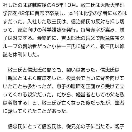
社したのは終戦直後の45年10月。敬三氏は大阪大学理
学部を42年に首席で卒業し、本当は化学の学者になるは
ずだった。入社した敬三氏は、信治郎氏の反対を押し切
って、家庭向けの科学雑誌を発行。毎号赤字が嵩み、親
子は対立する。最終的に、吉太郎氏の岳父で阪急東宝グ
ループの創始者だった小林一三氏に諭され、敬三氏は雑
誌を休刊にした。
敬三氏と信忠氏の間でも、闘いはあった。信忠氏は
「親父とはよく喧嘩をした。役員会で互いに背を向けて
いたことも多かったが、息子の喧嘩を正面から受けて立
ってくれる親父だった。だから、経営者としての父を私
は尊敬する」と、敬三氏が亡くなった後だったが、筆者
に話してくれたことがあった。
信忠氏にとって信宏氏は、従兄弟の子に当たる。親子