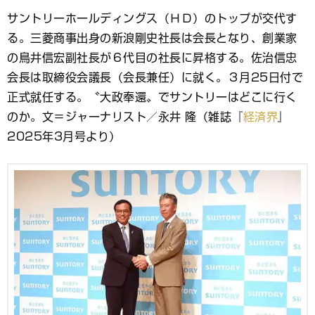
ブ
サントリーホールディングス（ＨＤ）のトップが交代す
ッ
る。三菱商事出身の新浪剛史社長は会長となり、創業家
ク
マ
の鳥井信宏副社長が６代目の社長に昇格する。佐治信忠
ー
会長は取締役会議長（会長兼任）に就く。３月25日付で
ク
正式就任する。〝大政奉還〟でサントリーはどこに行く
のか。文＝ジャーナリスト／永井 隆（雑誌『
経済界
』
2025年3月号より）