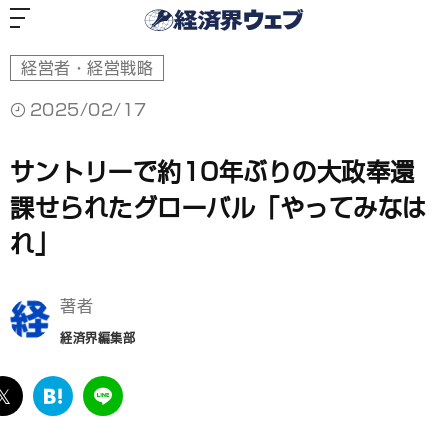
経
済
界
ウ
ェ
ブ
経営者・経営戦略
2025/02/17
サントリーで約10年ぶりの大政奉還
課せられたグローバル「やってみなは
れ」
著者
経済界編集部
ebook
twitter
は
LINE
て
な