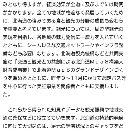
みとなり得ますが、経済効果が全道に及ぶまでには時間
がかかります。全ての地域が格差なく発展していくため
に、北海道の強みである食と観光の分野の成長も変わら
ず重要と考えています。観光については、周遊型観光の
実現を目指し、各地域の魅力発信に一層力を入れていく
とともに、シームレスな交通ネットワークやインフラ整
備なども必要になります。北海道観光機構などと共同実
施の「交通と観光との共創による北海道ＭａａＳ構築人
財育成事業」で北海道ＭａａＳのグランドデザインづく
りを進めるとともに、昨年９～11月にかけて網走バス等
を中心に行った実証事業を関係者とともに支援しまし
た。
これらから得られた知見やデータを観光振興や地域交
通の確保などに役立てていきます。北海道の持続的発展
に向けて大切なのは、足元の経済状況とのギャップをど