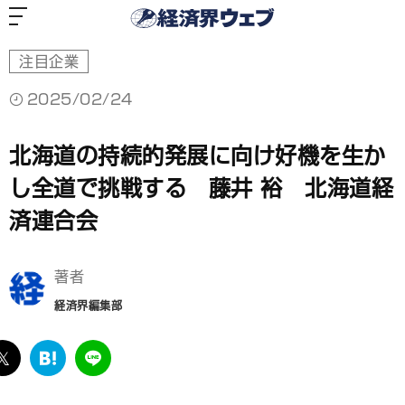
経
済
界
ウ
ェ
ブ
注目企業
2025/02/24
北海道の持続的発展に向け好機を生か
し全道で挑戦する 藤井 裕 北海道経
済連合会
著者
経済界編集部
ebook
twitter
は
LINE
て
な