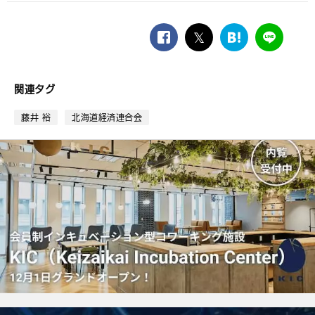
facebook
twitter
は
LINE
て
な
ブ
関連タグ
ッ
ク
藤井 裕
北海道経済連合会
マ
ー
ク