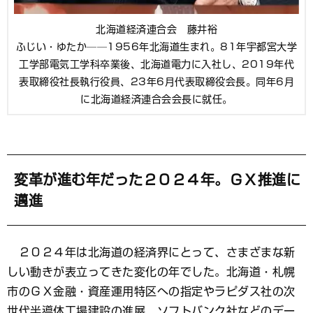
北海道経済連合会 藤井裕
ふじい・ゆたか──1956年北海道生まれ。81年宇都宮大学
工学部電気工学科卒業後、北海道電力に入社し、2019年代
表取締役社長執行役員、23年6月代表取締役会長。同年6月
に北海道経済連合会会長に就任。
変革が進む年だった２０２４年。ＧＸ推進に
邁進
２０２４年は北海道の経済界にとって、さまざまな新
しい動きが表立ってきた変化の年でした。北海道・札幌
市のＧＸ金融・資産運用特区への指定やラピダス社の次
世代半導体工場建設の進展、ソフトバンク社などのデー