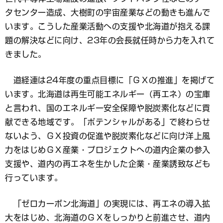
タセンター造成、大樹町の宇宙産業などの動きも進んで
います。こうした産業活動への支援や北海道が抱える課
題の解決などに向け、23年の会長就任時から力を入れて
きました。
道経連は24年度の重点目標に「ＧＸの推進」を掲げて
います。北海道は再生可能エネルギー（再エネ）の宝庫
と言われ、国のエネルギー安全保障や脱炭素化などに貢
献できる地域です。「ポテンシャルがある」で終わらせ
ないよう、ＧＸ投資の促進や脱炭素化などに向け洋上風
力をはじめＧＸ産業・プロジェクトへの道内企業の参入
支援や、道内の再エネを生かした企業・産業誘致なども
行っています。
「ゼロカーボン北海道」の実現には、再エネの導入拡
大をはじめ、北海道のＧＸをしっかりと前進させ、道内