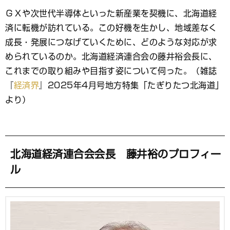
ブ
ＧＸや次世代半導体といった新産業を契機に、北海道経
ッ
済に転機が訪れている。この好機を生かし、地域差なく
ク
マ
成長・発展につなげていくために、どのような対応が求
ー
められているのか。北海道経済連合会の藤井裕会長に、
ク
これまでの取り組みや目指す姿について伺った。（雑誌
『
経済界
』2025年4月号地方特集「たぎりたつ北海道」
より）
北海道経済連合会会長 藤井裕のプロフィー
ル