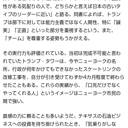
ッ
ク
性がある気配りの人で、どちらかと言えば日本の古いタ
マ
イプのリーダーに近い」と語る。同書によれば、トラン
ー
プは部下に対しては能力主義ではなく人間性、特に「誠
ク
実」「正直」といった部分を重視するという。また、
「チーム」を尊重する姿勢もうかがえる。
その実行力も評価されている。当初は完成不可能と言わ
れていたトランプ・タワーは、今やニューヨークの名
所。行政が何年かけてもできなかったスケートリンクの
改修工事を、自分が引き受けてわずか4カ月程度で終わら
せたこともある。これらの実績から、「口先だけでなく
やってくれる人」というイメージはニューヨーク市民の
間で強い。
直感の力に頼ることも多いようだ。テキサスの石油ビジ
ネスへの投資を持ち掛けられたとき、「気乗りがしな