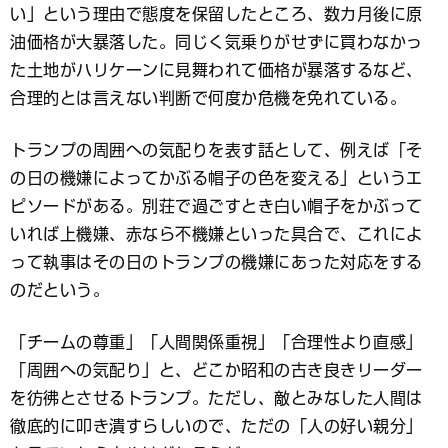
い」という理由で態度を保留したところ、数カ月後に原
油価格が大暴落した。同じく気乗りがせずに買わなかっ
た土地がハリケーンに見舞われて価格が暴落するなど、
合理的とは言えない判断で何度か危機を免れている。
トランプの周囲への気配りを表す話として、例えば「そ
の日の機嫌によってかぶる帽子の色を変える」というエ
ピソードがある。別荘で過ごすとき白い帽子をかぶって
いれば上機嫌、赤なら不機嫌といった具合で、これによ
って執事はその日のトランプの機嫌にあった対応をする
のだという。
「チームの尊重」「人間関係重視」「合理性より直感」
「周囲への気配り」と、どこか昭和の古き良きリーダー
を彷彿とさせるトランプ。ただし、敵とみなした人間は
徹底的に叩き潰すらしいので、ただの「人の好い親分」