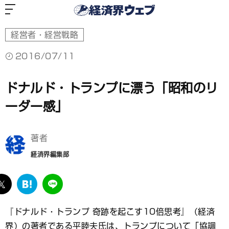
経
済
界
ウ
ェ
ブ
経営者・経営戦略
2016/07/11
ドナルド・トランプに漂う「昭和のリ
ーダー感」
著者
経済界編集部
ebook
twitter
は
LINE
て
な
『ドナルド・トランプ 奇跡を起こす10倍思考』（経済
ブ
界）の著者である平睦夫氏は、トランプについて「協調