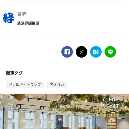
著者
経済界編集部
facebook
twitter
は
LINE
て
な
ブ
関連タグ
ッ
ク
ドナルド・トランプ
アメリカ
マ
ー
ク