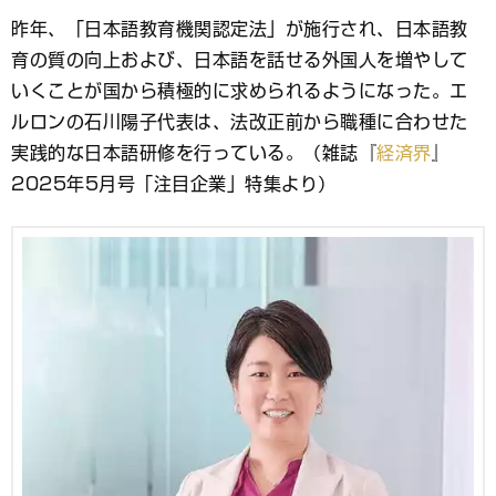
ブ
昨年、「日本語教育機関認定法」が施行され、日本語教
ッ
育の質の向上および、日本語を話せる外国人を増やして
ク
マ
いくことが国から積極的に求められるようになった。エ
ー
ルロンの石川陽子代表は、法改正前から職種に合わせた
ク
実践的な日本語研修を行っている。（雑誌『
経済界
』
2025年5月号「注目企業」特集より）