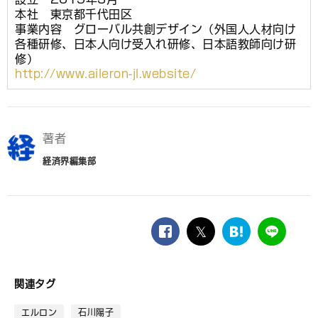
本社 東京都千代田区
事業内容 グローバル共創デザイン（外国人人材向け
各種研修、日本人向け受入れ研修、日本語教師向け研
修）
http://www.aileron-jl.website/
著者
経済界編集部
facebook
twitter
は
LINE
て
な
ブ
関連タグ
ッ
ク
エルロン
石川陽子