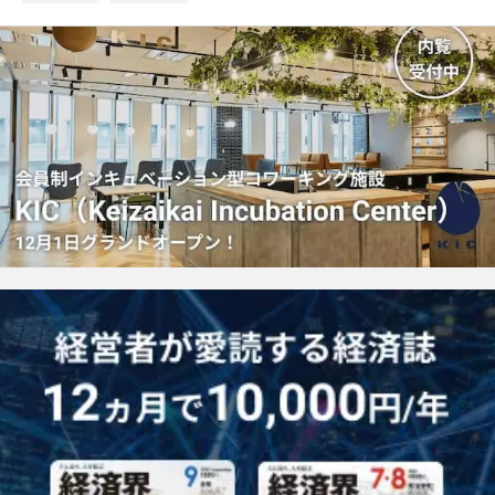
マ
ー
ク