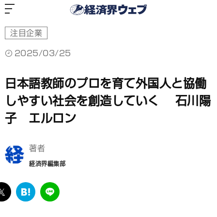
経
済
界
ウ
ェ
ブ
注目企業
2025/03/25
日本語教師のプロを育て外国人と協働
しやすい社会を創造していく 石川陽
子 エルロン
著者
経済界編集部
ebook
twitter
は
LINE
て
な