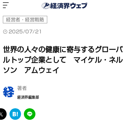
経
済
界
ウ
ェ
ブ
経営者・経営戦略
2025/07/21
世界の人々の健康に寄与するグローバ
ルトップ企業として マイケル・ネル
ソン アムウェイ
著者
経済界編集部
ebook
twitter
は
LINE
て
な