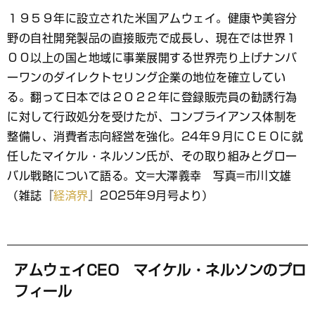
ブ
１９５９年に設立された米国アムウェイ。健康や美容分
ッ
野の自社開発製品の直接販売で成長し、現在では世界１
ク
マ
００以上の国と地域に事業展開する世界売り上げナンバ
ー
ーワンのダイレクトセリング企業の地位を確立してい
ク
る。翻って日本では２０２２年に登録販売員の勧誘行為
に対して行政処分を受けたが、コンプライアンス体制を
整備し、消費者志向経営を強化。24年９月にＣＥＯに就
任したマイケル・ネルソン氏が、その取り組みとグロー
バル戦略について語る。文=大澤義幸 写真=市川文雄
（雑誌『
経済界
』2025年9月号より）
アムウェイCEO マイケル・ネルソンのプロ
フィール