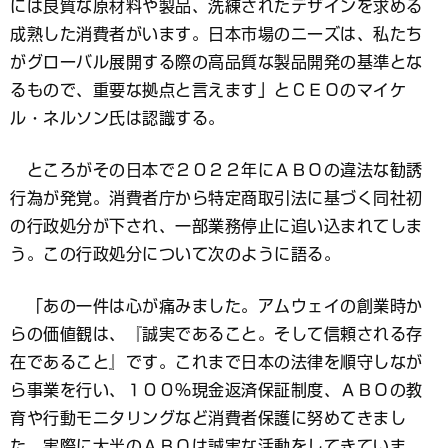
には良質な原材料や製品、洗練されたデザインを求める
成熟した消費者がいます。日本市場のニーズは、私たち
がグローバル展開する際の高品質な製品開発の基準とな
るもので、重要な拠点と言えます」とＣＥＯのマイケ
ル・ネルソン氏は認識する。
ところがその日本で２０２２年にＡＢＯの違法な勧誘
行為が発覚。消費者庁から特定商取引法に基づく同社初
の行政処分が下され、一部業務停止に追い込まれてしま
う。この行政処分について次のように語る。
「あの一件は心が痛みました。アムウェイの創業時か
らの価値観は、『誠実であること。そして信頼される存
在であること』です。これまで日本の法律を順守しなが
ら事業を行い、１００％現金返済保証制度、ＡＢＯの教
育や行動モニタリングなど消費者保護に努めてきまし
た。実際に大半のＡＢＯは誠実な活動をしてきていま