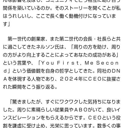
んな影響を及ぼし、コミュニティでどう相互に助け合う
関係を築いているのか。そのストーリーを聞くことが私
はうれしいし、ここで長く働く動機付けになっていま
す」
第一世代の創業家、また第二世代の会長・社長らと共
に過ごしてきたネルソン氏は、「周りの方を助け、周り
の方がより向上することによってあなたの成功がある」
という言葉や、「Ｙｏｕ Ｆｉｒｓｔ，Ｍｅ Ｓｅｃｏｎ
ｄ」という価値観を自身の哲学としてきた。同社のＤＮ
Ａを体現する人物であり、２０２４年にＣＥＯに抜擢さ
れた瞬間をこう振り返る。
「驚きましたが、すぐにワクワクした気持ちになりま
した。周りに素晴らしい従業員やＡＢＯがいて、良いイ
ンスピレーションをもらえるからです。ＣＥＯという役
割を謙虚に受け止め、光栄に思っています。数多くの事