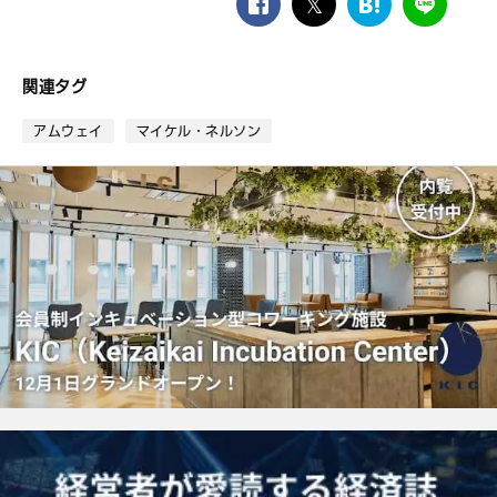
facebook
twitter
は
LINE
て
な
ブ
関連タグ
ッ
ク
アムウェイ
マイケル・ネルソン
マ
ー
ク