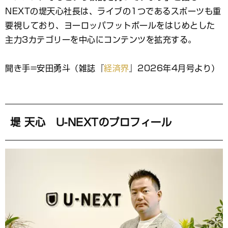
ッ
ク
NEXTの堤天心社長は、ライブの1つであるスポーツも重
マ
要視しており、ヨーロッパフットボールをはじめとした
ー
主力3カテゴリーを中心にコンテンツを拡充する。
ク
聞き手=安田勇斗（雑誌『
経済界
』2026年4月号より）
堤 天心 U-NEXTのプロフィール