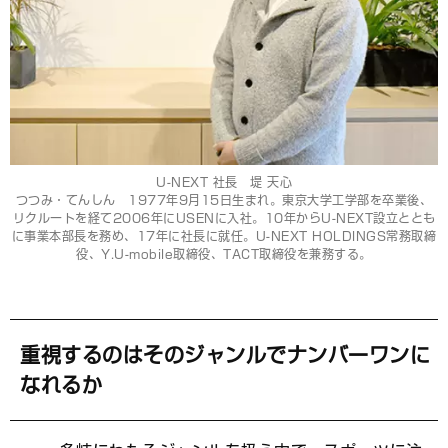
U-NEXT 社長 堤 天心
つつみ・てんしん 1977年9月15日生まれ。東京大学工学部を卒業後、
リクルートを経て2006年にUSENに入社。10年からU-NEXT設立ととも
に事業本部長を務め、17年に社長に就任。U-NEXT HOLDINGS常務取締
役、Y.U-mobile取締役、TACT取締役を兼務する。
重視するのはそのジャンルでナンバーワンに
なれるか