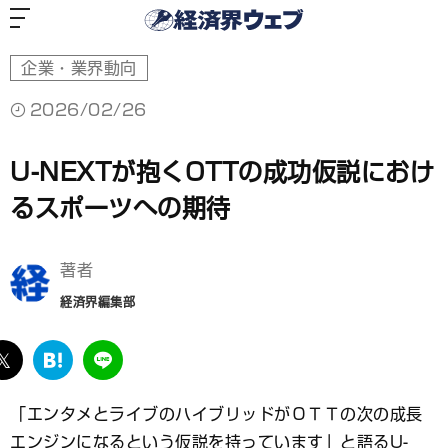
経
済
界
ウ
ェ
ブ
企業・業界動向
2026/02/26
U-NEXTが抱くOTTの成功仮説におけ
るスポーツへの期待
著者
経済界編集部
ebook
twitter
は
LINE
て
な
「エンタメとライブのハイブリッドがＯＴＴの次の成長
ブ
エンジンになるという仮説を持っています」と語るU-