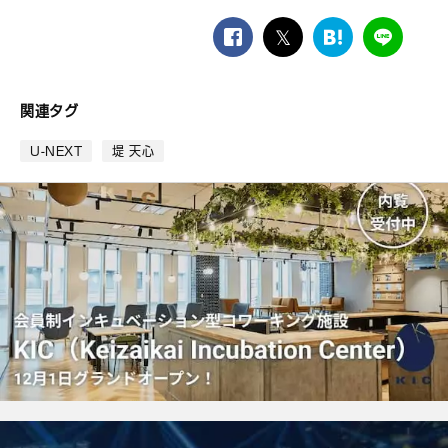
facebook
twitter
は
LINE
て
な
ブ
関連タグ
ッ
ク
U-NEXT
堤 天心
マ
ー
ク