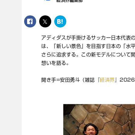
経済界編集部
facebook
twitter
は
て
な
アディダスが手掛けるサッカー日本代表の
ブ
は、「新しい景色」を目指す日本の「水
ッ
ク
さらに追求する。この新モデルについて
マ
想いを語る。
ー
ク
聞き手=安田勇斗（雑誌『
経済界
』202