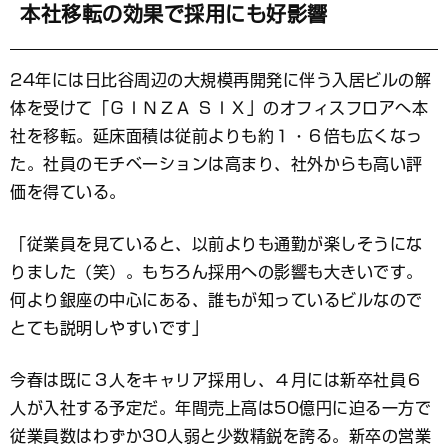
本社移転の効果で採用にも好影響
24年には日比谷周辺の大規模再開発に伴う入居ビルの解
体を受けて「ＧＩＮＺＡ ＳＩＸ」のオフィスフロアへ本
社を移転。延床面積は従前よりも約１・６倍も広くなっ
た。社員のモチベーションは高まり、社外からも高い評
価を得ている。
「従業員を見ていると、以前よりも通勤が楽しそうにな
りました（笑）。もちろん採用への影響も大きいです。
何より銀座の中心にある、誰もが知っているビルなので
とても説明しやすいです」
今春は既に３人をキャリア採用し、４月には新卒社員６
人が入社する予定だ。年間売上高は50億円に迫る一方で
従業員数はわずか30人弱と少数精鋭を誇る。新卒の営業