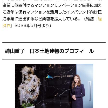
ッ
ク
事業に位置付けるマンションリノベーション事業に加え
マ
て近年は保有マンションを活用したインバウンド向け民
ー
泊事業に進出するなど業容を拡大している。（雑誌『
経
ク
済界
』2026年5月号より）
神山重子 日本土地建物のプロフィール