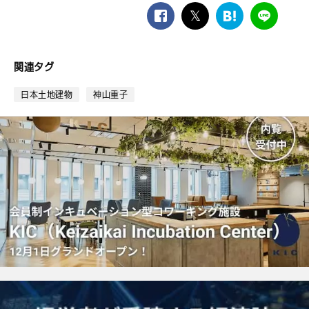
facebook
twitter
は
LINE
て
な
ブ
関連タグ
ッ
ク
日本土地建物
神山重子
マ
ー
ク