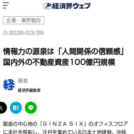
経
済
界
ウ
ェ
ブ
企業・業界動向
2026/03/29
情報力の源泉は「人間関係の信頼感」
国内外の不動産資産100億円規模
著者
経済界編集部
ebook
twitter
は
LINE
て
な
銀座の中心地の「ＧＩＮＺＡ ＳＩＸ」のオフィスフロア
ブ
に本社を移転し、注目を集めている日本土地建物。中核