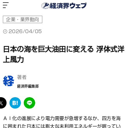
経
済
界
ウ
ェ
ブ
企業・業界動向
2026/04/05
日本の海を巨大油田に変える 浮体式洋
上風力
著者
経済界編集部
ebook
twitter
は
LINE
て
な
ＡＩ化の進展により電力需要が急増するなか、四方を海
ブ
に囲まれた日本には膨大な未利用エネルギーが眠ってい