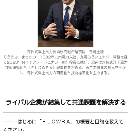
浮体式洋上風力技術研究組合理事長 寺﨑正勝
てらさき・まさかつ 1982年九州電力入社。九電みらいエナジー常務を経
て2023年ＮＴＴアノードエナジー執行役員に就任。現在は浮体式洋上風力
技術研究組合（ＦＬＯＷＲＡ）理事長を務める。再エネ開発の知見を生か
し、浮体式洋上風力の商用化と技術標準化を主導する。
ライバル企業が結集して共通課題を解決する
―― はじめに「ＦＬＯＷＲＡ」の概要と目的を教えて
ください。