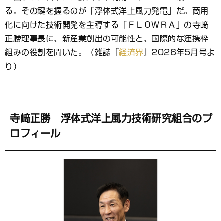
ッ
ク
る。その鍵を握るのが「浮体式洋上風力発電」だ。商用
マ
化に向けた技術開発を主導する「ＦＬＯＷＲＡ」の寺﨑
ー
正勝理事長に、新産業創出の可能性と、国際的な連携枠
ク
組みの役割を聞いた。（雑誌『
経済界
』2026年5月号よ
り）
寺﨑正勝 浮体式洋上風力技術研究組合のプ
ロフィール