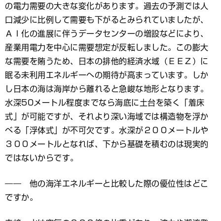
の電力需要の大きな変化があります。過去の予測では人
口減少に比例して需要も下がるとみられていましたが、
ＡＩ化の進展に伴うデータセンターの増設などにより、
産業用電力を中心に需要想定が反転しました。この膨大
な需要を賄うため、日本の排他的経済水域（ＥＥＺ）に
眠る未利用エネルギーへの期待が高まっています。しか
し日本の海は海岸から離れると急峻な地形となります。
水深50メートル程度までなら海底に土台を築く「着床
式」が可能ですが、それより深い海域では構造物を浮か
べる「浮体式」が不可欠です。水深が２００メートルや
３００メートルとなれば、下から基礎を積むのは現実的
ではないからです。
―― 他の海洋エネルギーと比較した際の優位性はどこ
ですか。