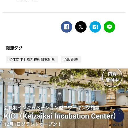
facebook
twitter
は
LINE
て
な
ブ
関連タグ
ッ
ク
浮体式洋上風力技術研究組合
寺﨑正勝
マ
ー
ク