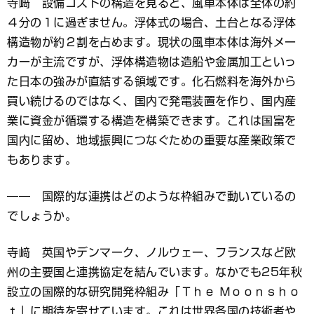
寺﨑 設備コストの構造を見ると、風車本体は全体の約
４分の１に過ぎません。浮体式の場合、土台となる浮体
構造物が約２割を占めます。現状の風車本体は海外メー
カーが主流ですが、浮体構造物は造船や金属加工といっ
た日本の強みが直結する領域です。化石燃料を海外から
買い続けるのではなく、国内で発電装置を作り、国内産
業に資金が循環する構造を構築できます。これは国富を
国内に留め、地域振興につなぐための重要な産業政策で
もあります。
―― 国際的な連携はどのような枠組みで動いているの
でしょうか。
寺﨑 英国やデンマーク、ノルウェー、フランスなど欧
州の主要国と連携協定を結んでいます。なかでも25年秋
設立の国際的な研究開発枠組み「Ｔｈｅ Ｍｏｏｎｓｈｏ
ｔ」に期待を寄せています。これは世界各国の技術者や