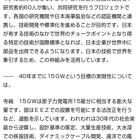
研究者約60人が集い、共同研究を行うプロジェクトで
す。各国の研究機関や日本海事協会などの認証機関と連
携し、技術開発や標準化を進めることが目的です。日本
が有する技術のなかで世界のチョークポイントとなり得
る特定の技術が国際標準となれば、日本企業が世界中に
部品を出荷できるようになります。日本の技術で世界を
牽引するため、この枠組みを活用しています。
―― 40年までに15ＧＷという目標の実現性について
は。
寺﨑 15ＧＷは原子力発電所15基分に相当する膨大な
量です。国はＥＥＺでの設置を可能にする法改正を行う
など、道筋を示しています。われわれは30年代の社会実
装から逆算し、設計基準の策定、大量生産技術、大水深
での係留技術、ダイナミックケーブル開発、遠洋での風