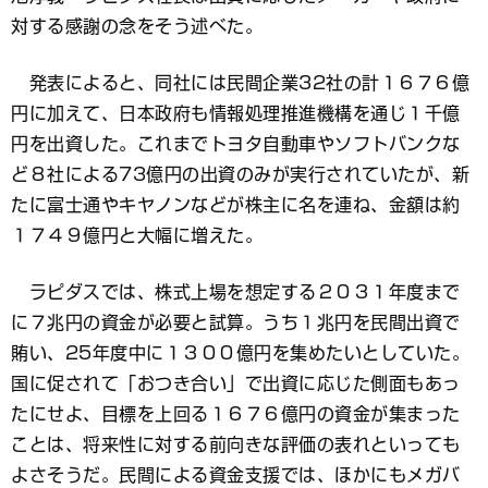
対する感謝の念をそう述べた。
発表によると、同社には民間企業32社の計１６７６億
円に加えて、日本政府も情報処理推進機構を通じ１千億
円を出資した。これまでトヨタ自動車やソフトバンクな
ど８社による73億円の出資のみが実行されていたが、新
たに富士通やキヤノンなどが株主に名を連ね、金額は約
１７４９億円と大幅に増えた。
ラピダスでは、株式上場を想定する２０３１年度まで
に７兆円の資金が必要と試算。うち１兆円を民間出資で
賄い、25年度中に１３００億円を集めたいとしていた。
国に促されて「おつき合い」で出資に応じた側面もあっ
たにせよ、目標を上回る１６７６億円の資金が集まった
ことは、将来性に対する前向きな評価の表れといっても
よさそうだ。民間による資金支援では、ほかにもメガバ