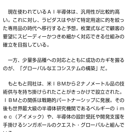
現在使われているＡＩ半導体は、汎用性が比較的高
い。これに対し、ラピダスはやがて特定用途に的を絞っ
た専用品の時代へ移行すると予想。枚葉式などで顧客の
要望にスピーディーかつきめ細かく対応できる仕組みの
確立を目指している。
一方、少量多品種への対応とともに成功のカギを握る
のが、「グローバルなエコシステムの構築」だ。
もともと同社は、米ＩＢＭから２ナノメートル品の技
術供与を持ち掛けられたことがきっかけで設立された。
ＩＢＭとの関係は戦略的パートナーシップに発展。その
後も世界最大級の半導体研究機関であるベルギーのｉｍ
ｅｃ（アイメック）や、半導体の設計受託や開発支援を
手掛けるシンガポールのクエスト・グローバルと組んで