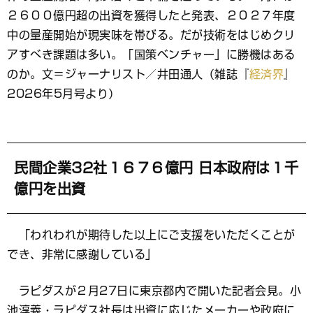
ッ
ク
２６００億円超の出資を獲得したと発表、２０２７年度
マ
中の量産開始が現実味を帯びる。だが技術をはじめクリ
ー
アすべき課題は多い。「国策ベンチャー」に勝機はある
ク
のか。文＝ジャーナリスト／井田通人（雑誌『
経済界
』
2026年5月号より）
民間企業32社１６７６億円 日本政府は１千
億円を出資
「われわれが期待した以上にご支援をいただくことが
でき、非常に感謝している」
ラピダスが２月27日に東京都内で開いた記者会見。小
池淳義・ラピダス社長は出資に応じたメーカーや政府に