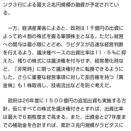
ンク３行による最大２兆円規模の融資が予定されてい
る。
一方、経済産業省によると、政府は１千億円の出資に
よって約４割の株式を握る筆頭株主となる。ただし経営
への関与は最小限にとどめ、ラピダスが迅速な経営判断
を行えるよう、議決権ベースの出資比率は11・５％に抑
えた。残りの株式には議決権を付与せず、経営悪化時な
ど、「非常時」に限って議決権付きに転換できるように
した。さらに重要な経営事項に対して拒否権を持つ「黄
金株」も１株取得し、技術流出などを防ぐ考えだ。
政府は26年度に１５００億円の追加出資も実施する方
針。仮にすべての株式を議決権付きとすれば、出資比率
は最大で６割程度まで高まる。また、出資金と27年度ま
での補助金を合計すれば、累計３兆円規模がラピダスに