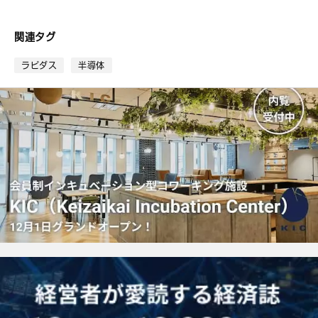
て
な
ブ
関連タグ
ッ
ク
ラピダス
半導体
マ
ー
ク