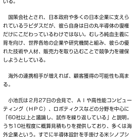
いる。
国策会社とされ、日本政府や多くの日本企業に支えら
れているラピダスだが、彼ら自身は日の丸半導体の復権
だけにこだわっているわけではない。むしろ純血主義に
背を向け、世界各地の企業や研究機関と組み、彼らの優
れた技術や人材、販売力を取り込むことで競争力を確保
しようとしている。
海外の連携相手が増えれば、顧客獲得の可能性も高ま
る。
小池氏は２月27日の会見で、ＡＩや高性能コンピュー
ティング（ＨＰＣ）、ロボティクスなどの分野を中心に
「60社以上と議論し、試作を繰り返している」と説明。
うち10社程度に概算見積もりを提供しており、多くは海
外企業という。すでに半導体設計を手掛ける米シノプシ