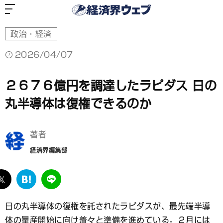
経
済
界
ウ
ェ
ブ
政治・経済
2026/04/07
２６７６億円を調達したラピダス 日の
丸半導体は復権できるのか
著者
経済界編集部
ebook
twitter
は
LINE
て
な
日の丸半導体の復権を託されたラピダスが、最先端半導
ブ
体の量産開始に向け着々と準備を進めている。２月には