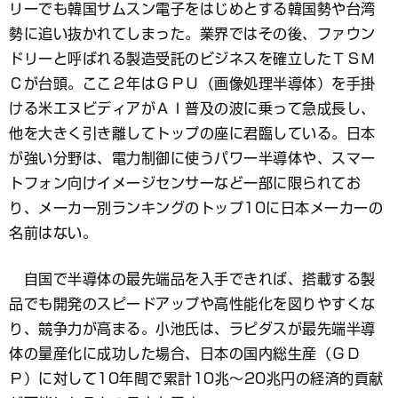
リーでも韓国サムスン電子をはじめとする韓国勢や台湾
勢に追い抜かれてしまった。業界ではその後、ファウン
ドリーと呼ばれる製造受託のビジネスを確立したＴＳＭ
Ｃが台頭。ここ２年はＧＰＵ（画像処理半導体）を手掛
ける米エヌビディアがＡＩ普及の波に乗って急成長し、
他を大きく引き離してトップの座に君臨している。日本
が強い分野は、電力制御に使うパワー半導体や、スマー
トフォン向けイメージセンサーなど一部に限られてお
り、メーカー別ランキングのトップ10に日本メーカーの
名前はない。
自国で半導体の最先端品を入手できれば、搭載する製
品でも開発のスピードアップや高性能化を図りやすくな
り、競争力が高まる。小池氏は、ラピダスが最先端半導
体の量産化に成功した場合、日本の国内総生産（ＧＤ
Ｐ）に対して10年間で累計10兆～20兆円の経済的貢献