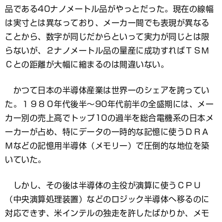
品である40ナノメートル品がやっとだった。現在の線幅
は実寸とは異なっており、メーカー間でも表現が異なる
ことから、数字が同じだからといって実力が同じとは限
らないが、２ナノメートル品の量産に成功すればＴＳＭ
Ｃとの距離が大幅に縮まるのは間違いない。
かつて日本の半導体産業は世界一のシェアを誇ってい
た。１９８０年代後半～90年代前半の全盛期には、メー
カー別の売上高でトップ10の過半を総合電機系の日本メ
ーカーが占め、特にデータの一時的な記憶に使うＤＲＡ
Ｍなどの記憶用半導体（メモリー）で圧倒的な地位を築
いていた。
しかし、その後は半導体の主役が演算に使うＣＰＵ
（中央演算処理装置）などのロジック半導体へ移るのに
対応できず、米インテルの独走を許したばかりか、メモ