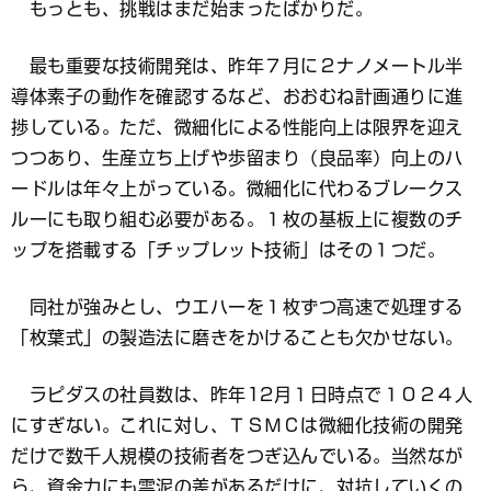
もっとも、挑戦はまだ始まったばかりだ。
最も重要な技術開発は、昨年７月に２ナノメートル半
導体素子の動作を確認するなど、おおむね計画通りに進
捗している。ただ、微細化による性能向上は限界を迎え
つつあり、生産立ち上げや歩留まり（良品率）向上のハ
ードルは年々上がっている。微細化に代わるブレークス
ルーにも取り組む必要がある。１枚の基板上に複数のチ
ップを搭載する「チップレット技術」はその１つだ。
同社が強みとし、ウエハーを１枚ずつ高速で処理する
「枚葉式」の製造法に磨きをかけることも欠かせない。
ラピダスの社員数は、昨年12月１日時点で１０２４人
にすぎない。これに対し、ＴＳＭＣは微細化技術の開発
だけで数千人規模の技術者をつぎ込んでいる。当然なが
ら、資金力にも雲泥の差があるだけに、対抗していくの