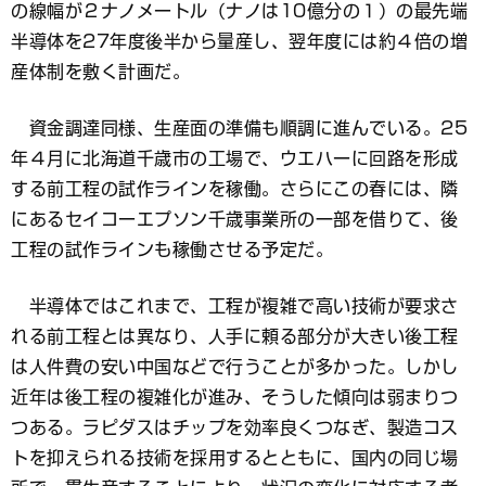
の線幅が２ナノメートル（ナノは10億分の１）の最先端
半導体を27年度後半から量産し、翌年度には約４倍の増
産体制を敷く計画だ。
資金調達同様、生産面の準備も順調に進んでいる。25
年４月に北海道千歳市の工場で、ウエハーに回路を形成
する前工程の試作ラインを稼働。さらにこの春には、隣
にあるセイコーエプソン千歳事業所の一部を借りて、後
工程の試作ラインも稼働させる予定だ。
半導体ではこれまで、工程が複雑で高い技術が要求さ
れる前工程とは異なり、人手に頼る部分が大きい後工程
は人件費の安い中国などで行うことが多かった。しかし
近年は後工程の複雑化が進み、そうした傾向は弱まりつ
つある。ラピダスはチップを効率良くつなぎ、製造コス
トを抑えられる技術を採用するとともに、国内の同じ場