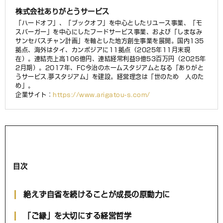
株式会社ありがとうサービス
「ハードオフ」、「ブックオフ」を中心としたリユース事業、「モ
スバーガー」を中心にしたフードサービス事業、および「しまなみ
サンセバスチャン計画」を軸とした地方創生事業を展開。国内135
拠点、海外はタイ、カンボジアに11拠点（2025年11月末現
在）。連結売上高106億円、連結経常利益9億53百万円（2025年
2月期）。2017年、FC今治のホームスタジアムとなる「ありがと
うサービス.夢スタジアム」を建設。経営理念は「世のため 人のた
め」。
企業サイト：
https://www.arigatou-s.com/
目次
絶えず自省を続けることが成長の原動力に
「ご縁」を大切にする経営哲学