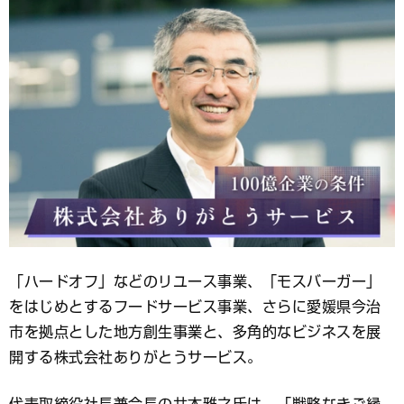
ブ
ッ
ク
マ
ー
ク
「ハードオフ」などのリユース事業、「モスバーガー」
をはじめとするフードサービス事業、さらに愛媛県今治
市を拠点とした地方創生事業と、多角的なビジネスを展
開する株式会社ありがとうサービス。
代表取締役社長兼会長の井本雅之氏は、「戦略なきご縁