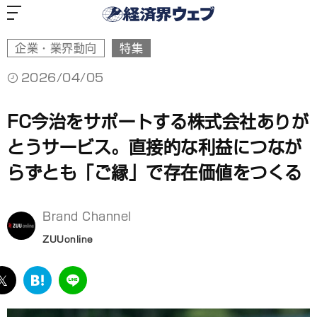
経
済
界
ウ
ェ
ブ
企業・業界動向
特集
2026/04/05
FC今治をサポートする株式会社ありが
とうサービス。直接的な利益につなが
らずとも「ご縁」で存在価値をつくる
Brand Channel
ZUUonline
ebook
twitter
は
LINE
て
な