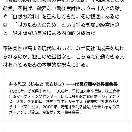
経営」を掲げ、緻密な中期経営計画よりも「人との縁」
や「自然の流れ」を重んじてきた。その根底にあるの
は、「世のため人のため」という揺るぎない経営理念
と、絶え間ない自省による内面的な成長だ。
不確実性が高まる現代において、なぜ同社は成長を続け
られるのか。独自の経営哲学と、自ら考え行動できる人
材を育てるための本質的な視点に迫る。
井本雅之（いもと まさゆき）──代表取締役社長兼会長
1956年、愛媛県生まれ。1980年、早稲田大学卒業後、株式会社
日本マーケティングセンター（現株式会社船井総研ホールディング
ス）入社。2000年、株式会社エムジーエス（現株式会社ありがと
うサービス）設立。2006年、特定非営利活動法人今治しまなみス
ポーツクラブ設立。今治サッカー協会会長。