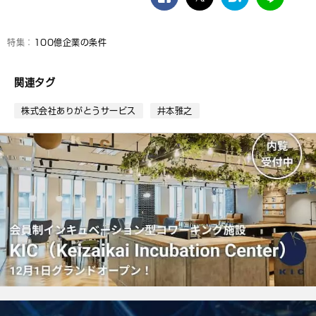
facebook
twitter
は
LINE
て
な
ブ
100億企業の条件
ッ
ク
関連タグ
マ
ー
株式会社ありがとうサービス
井本雅之
ク