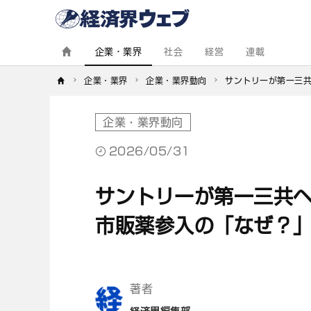
経
済
界
ウ
ェ
企業・業界
社会
経営
連載
ブ
企業・業界
企業・業界動向
サントリーが第一三
企業・業界動向
2026/05/31
サントリーが第一三共
市販薬参入の「なぜ？
著者