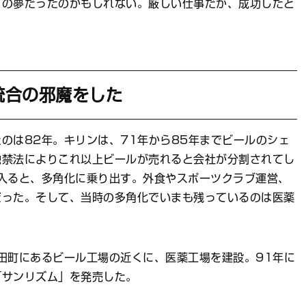
ての夢だったのかもしれない。厳しい仕事だが、成功したと
統合の邪魔をした
は82年。キリンは、71年から85年までビールのシェ
独禁法によりこれ以上ビールが売れると会社が分割されてし
入ると、多角化に乗り出す。外食やスポーツクラブ運営、
だった。そして、当時の多角化でいまも残っているのは医薬
田町にあるビール工場の近くに、医薬工場を建設。91年に
「サンリズム」を発売した。