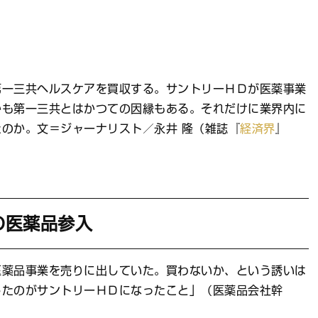
第一三共ヘルスケアを買収する。サントリーＨＤが医薬事業
かも第一三共とはかつての因縁もある。それだけに業界内に
のか。文＝ジャーナリスト／永井 隆（雑誌『
経済界
』
の医薬品参入
薬品事業を売りに出していた。買わないか、という誘いは
したのがサントリーＨＤになったこと」（医薬品会社幹