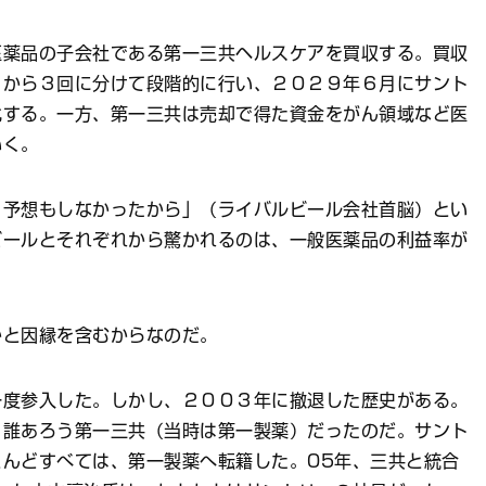
薬品の子会社である第一三共ヘルスケアを買収する。買収
月から３回に分けて段階的に行い、２０２９年６月にサント
化する。一方、第一三共は売却で得た資金をがん領域など医
いく。
予想もしなかったから」（ライバルビール会社首脳）とい
ビールとそれぞれから驚かれるのは、一般医薬品の利益率が
と因縁を含むからなのだ。
度参入した。しかし、２００３年に撤退した歴史がある。
、誰あろう第一三共（当時は第一製薬）だったのだ。サント
んどすべては、第一製薬へ転籍した。05年、三共と統合