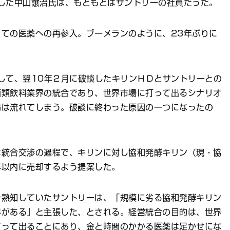
した中山讓治氏は、もともとはサントリーの社員だった。
ての医薬への再参入。ブーメランのように、23年ぶりに
して、翌10年２月に破談したキリンＨＤとサントリーとの
酒類飲料業界の統合であり、世界市場に打って出るシナリオ
局は流れてしまう。破談に終わった原因の一つになったの
統合交渉の過程で、キリンに対し協和発酵キリン（現・協
年以内に売却するよう提案した。
熟知していたサントリーは、「規模に劣る協和発酵キリン
界がある」と主張した、とされる。経営統合の目的は、世界
打って出ることにあり、金と時間のかかる医薬は足かせにな