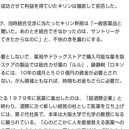
を成功させて利益を得ていたキリンは徹底して拒否した。
が、当時統合交渉に当たったキリン幹部は「一般医薬品と
は驚いた。あのとき統合できなかったのは、サントリーが
ってきたからなのに」と、不快の念を露わにする。
要としないで、薬局やドラッグストアで購入可能な薬を指
ルスケアの製品では総合カゼ薬の「ルル」、鎮静剤「ロキソ
るには、10年の歳月と５００億円の資金が必要とされ
らない。がん領域ともなれば、時間もお金もさらに必要だ。
たる１９７９年に医薬に進出したのは、「超酒類企業」と
が終わり、酒類に次ぐ新しい経営の柱として医薬を立ち上げ
』には、第２代社長で、本来は大阪大学で化学の教授になる
うに綴られている。「心のどこかに人を直接救える医薬への