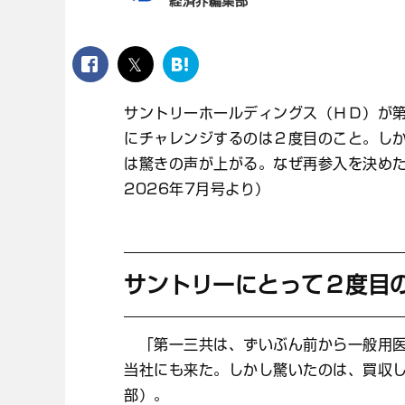
経済界編集部
facebook
twitter
は
て
な
サントリーホールディングス（ＨＤ）が
ブ
にチャレンジするのは２度目のこと。し
ッ
ク
は驚きの声が上がる。なぜ再参入を決めた
マ
2026年7月号より）
ー
ク
サントリーにとって２度目
「第一三共は、ずいぶん前から一般用医
当社にも来た。しかし驚いたのは、買収
部）。