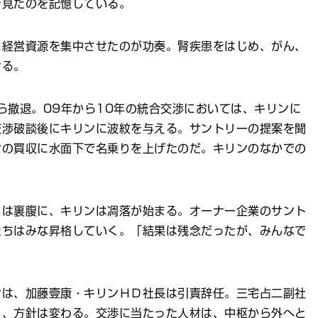
見たのを記憶している。
経営資源を集中させたのが功奏。腎疾患をはじめ、がん、
せる。
撤退。09年から10年の統合交渉においては、キリンに
交渉破談後にキリンに波紋を与える。サントリーの提案を聞
ンの買収に水面下で名乗りを上げたのだ。キリンのなかでの
は裏腹に、キリンは凋落が始まる。オーナー企業のサント
たちはみな昇格していく。「結果は残念だったが、みんなで
は、加藤壹康・キリンＨＤ社長は引責辞任。三宅占二副社
り、方針は変わる。交渉に当たった人材は、中枢から外へと