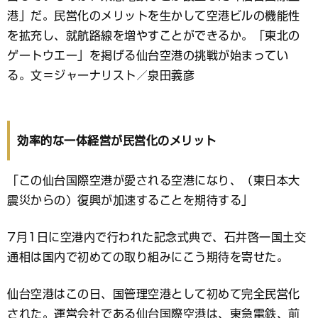
ッ
ク
港」だ。民営化のメリットを生かして空港ビルの機能性
マ
を拡充し、就航路線を増やすことができるか。「東北の
ー
ゲートウエー」を掲げる仙台空港の挑戦が始まってい
ク
る。文＝ジャーナリスト／泉田義彦
効率的な一体経営が民営化のメリット
「この仙台国際空港が愛される空港になり、（東日本大
震災からの）復興が加速することを期待する」
7月1日に空港内で行われた記念式典で、石井啓一国土交
通相は国内で初めての取り組みにこう期待を寄せた。
仙台空港はこの日、国管理空港として初めて完全民営化
された。運営会社である仙台国際空港は、東急電鉄、前