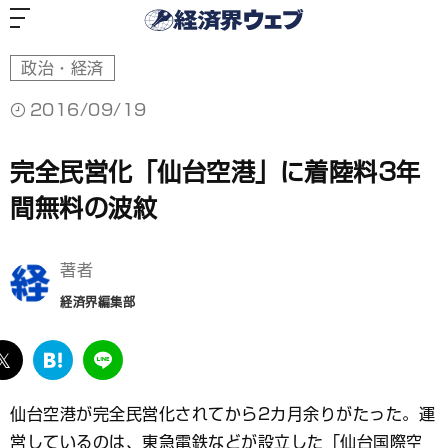
経
済
界
ウ
ェ
ブ
政治・経済
2016/09/19
完全民営化「仙台空港」に着陸料3年
間無料の波紋
著者
経済界編集部
ebook
twitter
は
LINE
て
な
仙台空港が完全民営化されてから2カ月余りがたった。運
ブ
営しているのは、東急電鉄などが設立した「仙台国際空