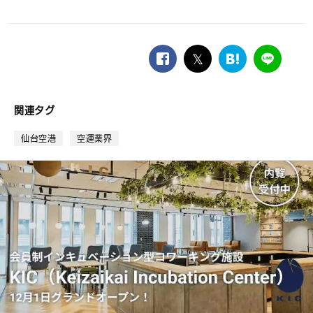
facebook
twitter
は
LINE
て
な
ブ
関連タグ
ッ
ク
仙台空港
空運業界
マ
ー
ク