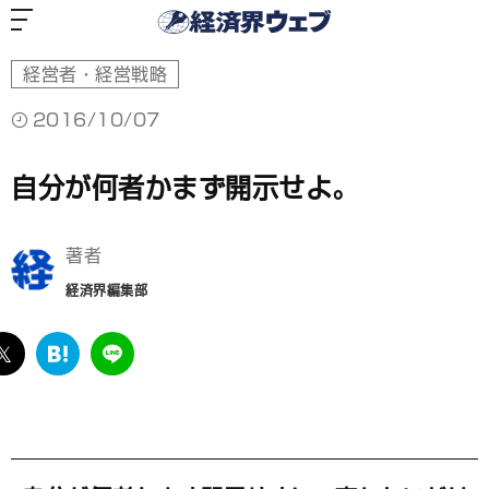
経
済
界
ウ
ェ
ブ
経営者・経営戦略
2016/10/07
自分が何者かまず開示せよ。
著者
経済界編集部
ebook
twitter
は
LINE
て
な
ブ
ッ
ク