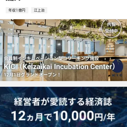
ッ
ク
年収1億円
江上治
マ
ー
ク