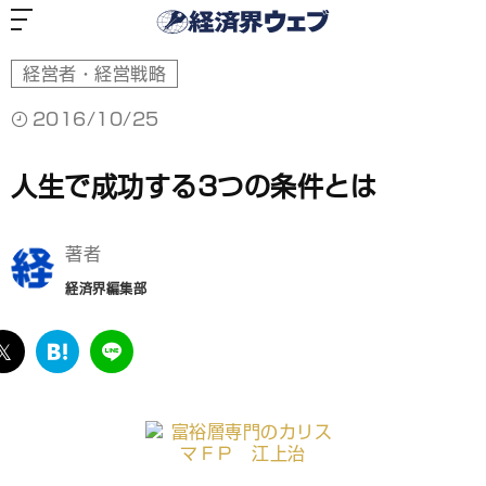
経
済
界
ウ
ェ
ブ
経営者・経営戦略
2016/10/25
人生で成功する3つの条件とは
著者
経済界編集部
ebook
twitter
は
LINE
て
な
ブ
ッ
ク