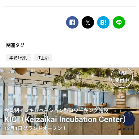
facebook
twitter
は
LINE
て
な
ブ
関連タグ
ッ
ク
年収1億円
江上治
マ
ー
ク