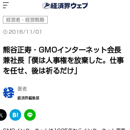
経
済
界
ウ
ェ
ブ
経営者・経営戦略
2016/11/01
熊谷正寿・GMOインターネット会長
兼社長「僕は人事権を放棄した。仕事
を任せ、後は祈るだけ」
著者
経済界編集部
ebook
twitter
は
LINE
て
な