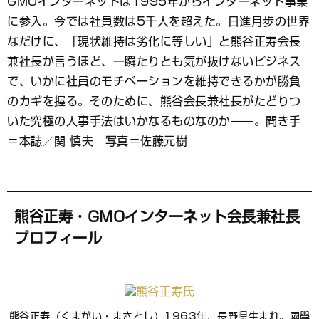
GMOインターネットは1995年からインターネット事業
ブ
に参入。今では社員数は5千人を超えた。日進月歩の世界
ッ
ク
なだけに、「現状維持は劣化に等しい」と熊谷正寿会長
マ
兼社長が言うほど、一瞬たりとも気が抜けないビジネス
ー
で、いかに社員のモチベーションを維持できるかが勝負
ク
のカギを握る。そのために、熊谷会長兼社長がたどりつ
いた究極の人事手法はいかなるものなのか――。聞き手
＝本誌／関 慎夫 写真＝佐藤元樹
熊谷正寿・GMOインターネット会長兼社長
プロフィール
熊谷正寿（くまがい・まさとし）1963年、長野県生まれ。國學