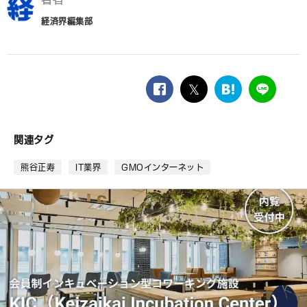
経済界編集部
facebook
twitter
は
LINE
て
な
ブ
関連タグ
ッ
ク
熊谷正寿
IT業界
GMOインターネット
マ
ー
ク