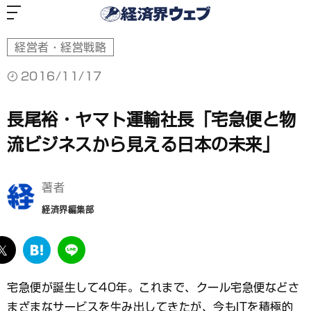
経
済
界
ウ
ェ
ブ
経営者・経営戦略
2016/11/17
長尾裕・ヤマト運輸社長「宅急便と物
流ビジネスから見える日本の未来」
著者
経済界編集部
ebook
twitter
は
LINE
て
な
宅急便が誕生して40年。これまで、クール宅急便などさ
ブ
まざまなサービスを生み出してきたが、今もITを積極的