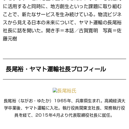
ッ
ク
に活用すると同時に、地方創生といった課題に取り組む
マ
ことで、新たなサービスを生み続けている。物流ビジネ
ー
スから見える日本の未来について、ヤマト運輸の長尾裕
ク
社長に話を聞いた。聞き手＝本誌／古賀寛明 写真＝佐
藤元樹
長尾裕・ヤマト運輸社長プロフィール
長尾裕（ながお・ゆたか）1965年、兵庫県生まれ。高崎経済大
学卒業後、ヤマト運輸に入社。執行役員関東支社長、常務執行役
員を経て、2015年4月より代表取締役社長に就任。