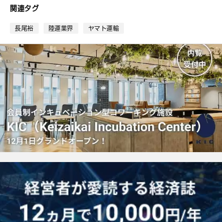
ブ
関連タグ
ッ
ク
長尾裕
陸運業界
ヤマト運輸
マ
ー
ク