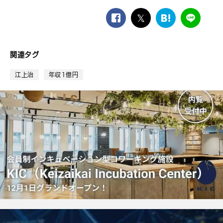
facebook
twitter
は
LINE
て
な
ブ
関連タグ
ッ
ク
江上治
年収1億円
マ
ー
ク