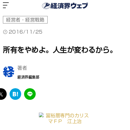
経
済
界
ウ
ェ
ブ
経営者・経営戦略
2016/11/25
所有をやめよ。人生が変わるから。
著者
経済界編集部
ebook
twitter
は
LINE
て
な
ブ
ッ
ク