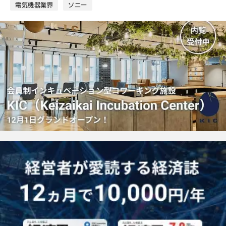
ク
電気機器業界
ソニー
マ
ー
ク