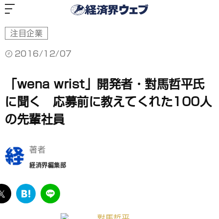
経
済
界
ウ
ェ
ブ
注目企業
2016/12/07
「wena wrist」開発者・對馬哲平氏
に聞く 応募前に教えてくれた100人
の先輩社員
著者
経済界編集部
ebook
twitter
は
LINE
て
な