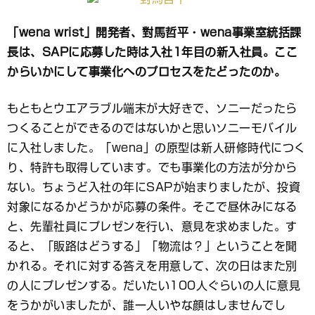
ブ
ッ
「wena wrist」開発者、對馬哲平・wena事業室統括課
ク
長は、SAPに応募した時は入社1年目の新入社員。ここ
マ
ー
からいかにして事業化へのプロセスをたどったのか。
ク
もともとウエアラブル端末が大好きで、ソニーだったら
つくることができるのではないかと思いソニーモバイル
に入社しました。「wena」の原型は新人研修時代につく
り、特許も取得しています。でも事業化の方法が分から
ない。ちょうど入社の年にSAPが始まりましたが、投資
対象になるかどうかが応募の条件。そこで昼休みになる
と、先輩社員にプレゼンを行い、意見を求めました。す
ると、「販路はどうする」「物流は？」ということを聞
かれる。それに対する答えを用意して、次の日はまた別
の人にプレゼンする。だいたい100人ぐらいの人に意見
をうかがいましたが、誰一人いやな顔はしませんでし