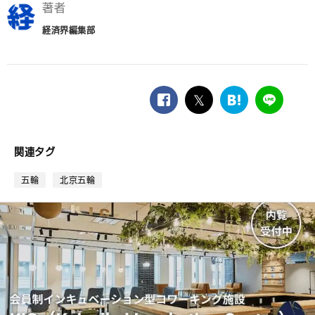
著者
経済界編集部
facebook
twitter
は
LINE
て
な
ブ
関連タグ
ッ
ク
五輪
北京五輪
マ
ー
ク