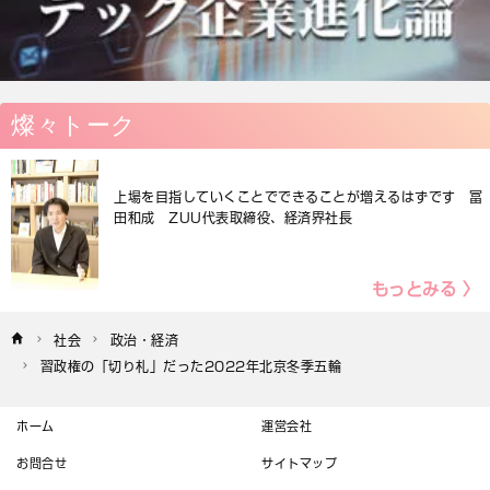
燦々トーク
上場を目指していくことでできることが増えるはずです 冨
田和成 ZUU代表取締役、経済界社長
もっとみる 〉
社会
政治・経済
習政権の「切り札」だった2022年北京冬季五輪
ホーム
運営会社
お問合せ
サイトマップ