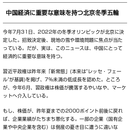
ッ
ク
マ
中国経済に重要な意味を持つ北京冬季五輪
ー
ク
今年7月31日、2022年の冬季オリンピックが北京に決
定した。招致決定後、現地の雪や環境問題に焦点が当た
っている。だが、実は、このニュースは、中国にとって
経済的に重要な意味を持つ。
習近平政権は昨年来「新常態」(本来は"レッセ・フェー
ル"が基調)を掲げ、7％未満の低成長を認めた。ところ
が、今年6月、習政権は株価が騰落するやいなや、マーケ
ットへ介入している。
もし、株価が、昨年夏までの2000ポイント前後に戻れ
ば、企業業績がたちまち悪化する。一部の企業（国有企
業や中央企業を含む）は倒産の憂き目に遭うに違いな