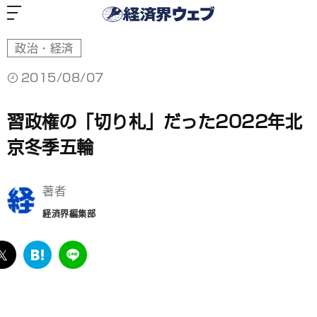
経
済
界
ウ
ェ
ブ
政治・経済
2015/08/07
習政権の「切り札」だった2022年北
京冬季五輪
著者
経済界編集部
ebook
twitter
は
LINE
て
な
ブ