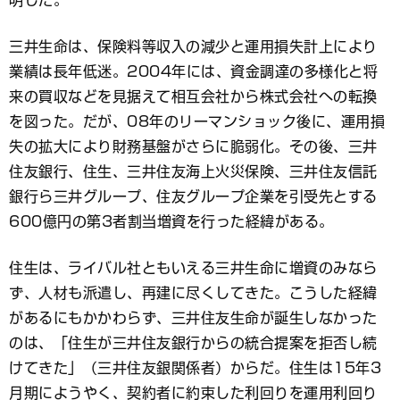
明した。
三井生命は、保険料等収入の減少と運用損失計上により
業績は長年低迷。2004年には、資金調達の多様化と将
来の買収などを見据えて相互会社から株式会社への転換
を図った。だが、08年のリーマンショック後に、運用損
失の拡大により財務基盤がさらに脆弱化。その後、三井
住友銀行、住生、三井住友海上火災保険、三井住友信託
銀行ら三井グループ、住友グループ企業を引受先とする
600億円の第3者割当増資を行った経緯がある。
住生は、ライバル社ともいえる三井生命に増資のみなら
ず、人材も派遣し、再建に尽くしてきた。こうした経緯
があるにもかかわらず、三井住友生命が誕生しなかった
のは、「住生が三井住友銀行からの統合提案を拒否し続
けてきた」（三井住友銀関係者）からだ。住生は15年3
月期にようやく、契約者に約束した利回りを運用利回り