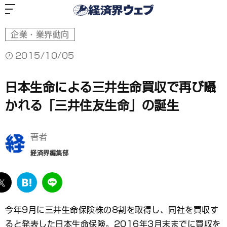
経
済
界
ウ
ェ
ブ
企業・業界動向
2015/10/05
日本生命による三井生命買収で再び囁
かれる「三井住友生命」の誕生
著者
経済界編集部
ebook
twitter
は
LINE
て
な
今年9月に三井生命保険株の8割を取得し、同社を買収す
ブ
ると発表した日本生命保険。2016年3月末までに買収を