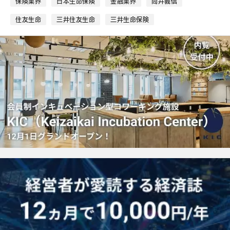
保険業界
日本生命保険
金融業界
筒井義信
マ
ー
住友生命
三井住友生命
三井生命保険
ク