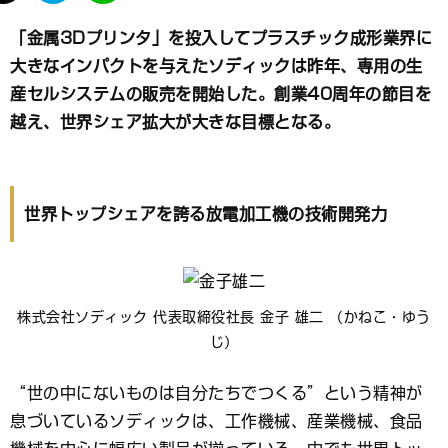
て
な
「金属3Dプリンタ」を投入してプラスチック成形業界に
ブ
大きなインパクトを与えたソディックは昨年、専用の生
ッ
ク
産セルシステムの販売を開始した。創業40周年の節目を
マ
越え、世界シェア拡大が大きな目標となる。
ー
ク
世界トップシェアを誇る放電加工機の技術開発力
株式会社ソディック 代表取締役社長 金子 雄二 （かねこ・ゆう
じ）
“世の中にないものは自分たちでつくる”という精神が
息づいているソディックは、工作機械、産業機械、食品