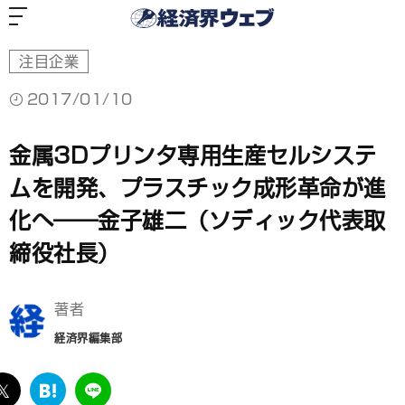
経
済
界
ウ
ェ
ブ
注目企業
2017/01/10
金属3Dプリンタ専用生産セルシステ
ムを開発、プラスチック成形革命が進
化へ――金子雄二（ソディック代表取
締役社長）
著者
経済界編集部
ebook
twitter
は
LINE