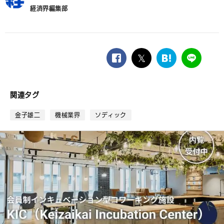
経済界編集部
facebook
twitter
は
LINE
て
な
ブ
関連タグ
ッ
ク
金子雄二
機械業界
ソディック
マ
ー
ク