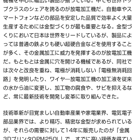
機械を中心に幅広い製品が揃っている。中でも世界トッ
プクラスのシェアを誇るのが放電加工機だ。自動車やス
マートフォンなどの部品を安定した品質で効率よく大量
生産するためには金型づくりが最も重要となる。金型づ
くりにおいて日本は世界をリードしているが、製品によ
っては普通の鉄よりも硬い超硬合金などを使用すること
が多く、その金属加工に威力を発揮するのが放電加工機
だ。もともとは金属に穴を開ける機械であるが、同社で
は次々と改良を重ね、電極が消耗しない「電極無消耗回
路」を発明したり、ワイヤ―放電加工機の加工液を従来
の水から油に変更し、加工物の腐食や、サビを抑えるな
ど、常に最新技術を開発し変革に取り組んできた。
技術革新が目覚ましい自動車産業や家電業界、電気電子
部品業界では、より精巧、精密な金型が求められている
が、それらの需要に対して14年に販売したのが「金属
3DプリンタOPM250L」で、すでに高い評価を得てい