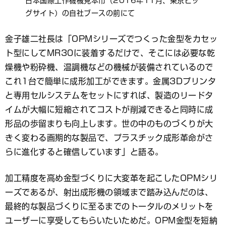
日本国際工作機械見本市（2016年11月、東京ビッ
グサイト）の自社ブースの前にて
金子雄二社長は「OPMシリーズでつくった金型をカセッ
ト型にしてMR30に装着するだけで、そこには必要な乾
燥機や粉砕機、温調機などの機械が装備されているので
これ1台で簡単に成形加工ができます。金属3Dプリンタ
と専用セルシステムをセットにすれば、製造のリードタ
イムが大幅に短縮されてコストが削減できると同時に成
形品の歩留まりも向上します。世の中のものづくりが大
きく変わる画期的な製品で、プラスチック成形革命がさ
らに進化すると確信しています」と語る。
加工精度を高め金型づくりに大変革を起こしたOPMシリ
ーズであるが、射出成形機の領域まで踏み込んだのは、
最終的な製品づくりに至るまでのトータルのメリットを
ユーザーに享受してもらいたいためだ。OPM金型を短納