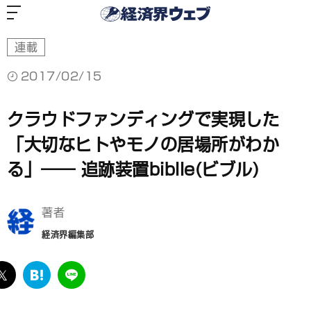
経
済
界
ウ
ェ
ブ
連載
2017/02/15
クラウドファンディングで実現した
「大切なヒトやモノの居場所がわか
る」―― 追跡装置biblle(ビブル)
著者
経済界編集部
ebook
twitter
は
LINE
て
な