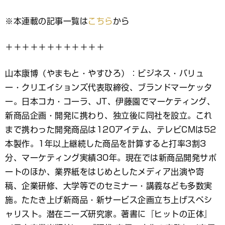
※本連載の記事一覧は
こちら
から
＋＋＋＋＋＋＋＋＋＋＋＋
山本康博（やまもと・やすひろ）：ビジネス・バリュ
ー・クリエイションズ代表取締役、ブランドマーケッタ
ー。日本コカ・コーラ、JT、伊藤園でマーケティング、
新商品企画・開発に携わり、独立後に同社を設立。これ
まで携わった開発商品は120アイテム、テレビCMは52
本製作。1年以上継続した商品を計算すると打率3割3
分、マーケティング実績30年。現在では新商品開発サポ
ートのほか、業界紙をはじめとしたメディア出演や寄
稿、企業研修、大学等でのセミナー・講義なども多数実
施。たたき上げ新商品・新サービス企画立ち上げスペシ
ャリスト。潜在ニーズ研究家。著書に『ヒットの正体』