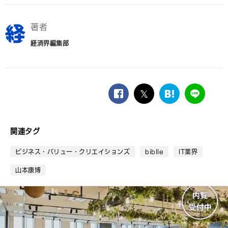
著者
経済界編集部
facebook
twitter
は
LINE
て
な
ブ
関連タグ
ッ
ク
ビジネス・バリュー・クリエイションズ
biblle
IT業界
マ
ー
山本康博
ク