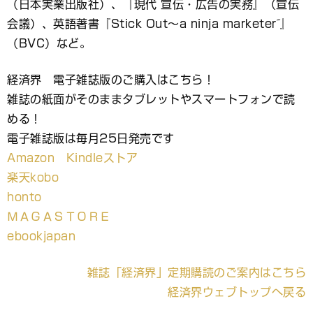
（日本実業出版社）、『現代 宣伝・広告の実務』（宣伝
会議）、英語著書『Stick Out～a ninja marketer~』
（BVC）など。
経済界 電子雑誌版のご購入はこちら！
雑誌の紙面がそのままタブレットやスマートフォンで読
める！
電子雑誌版は毎月25日発売です
Amazon Kindleストア
楽天kobo
honto
ＭＡＧＡＳＴＯＲＥ
ebookjapan
雑誌「経済界」定期購読のご案内はこちら
経済界ウェブトップへ戻る