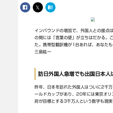
facebook
twitter
は
て
な
ブ
ッ
インバウンドの増加で、外国人との接点
ク
の間には「言葉の壁」が立ちはだかる。
マ
ー
た。携帯型翻訳機が1台あれば、あなた
ク
三島紘一
訪日外国人急増でも出国日本人
昨年、日本を訪れた外国人はついに2千万
ールドカップがあり、20年には東京オリ
府が目標とする3千万人という数字も現実