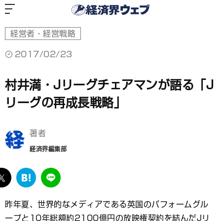
経
済
界
ウ
ェ
ブ
経営者・経営戦略
2017/02/23
村井満・Jリーグチェアマンが語る「J
リーグの再成長戦略」
著者
経済界編集部
ebook
twitter
は
LINE
て
な
昨年夏、世界的なメディアである英国のパフォームグル
ブ
ープと10年総額約2100億円の放映権契約を結んだJリ