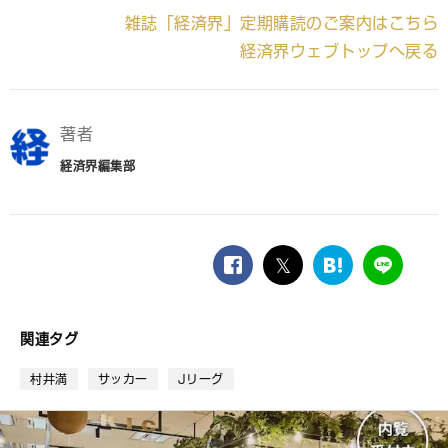
雑誌「経済界」定期購読のご案内はこちら
経済界ウェブトップへ戻る
著者
経済界編集部
facebook
twitter
は
LINE
て
な
ブ
関連タグ
ッ
ク
村井満
サッカー
Jリーグ
マ
ー
ク