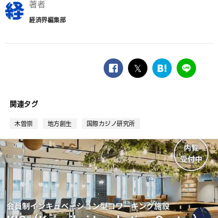
著者
経済界編集部
facebook
twitter
は
LINE
て
な
ブ
関連タグ
ッ
ク
木曽崇
地方創生
国際カジノ研究所
マ
ー
ク