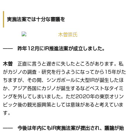
ブ
ッ
ク
実施法案では十分な審議を
マ
ー
ク
―― 昨年12月にIR推進法案が成立しました。
木曽
正直に言うと遅きに失したところがあります。私
がカジノの調査・研究を行うようになってから15年がた
ちますが、その間、シンガポールに大型IRが誕生したほ
か、アジア各国にカジノが誕生するなどベストなタイミ
ングを外してしまいました。ただ2020年の東京オリン
ピック後の観光振興策としては意味があると考えていま
す。
―― 今後は年内にもIR実施法案が提出され、議論が始