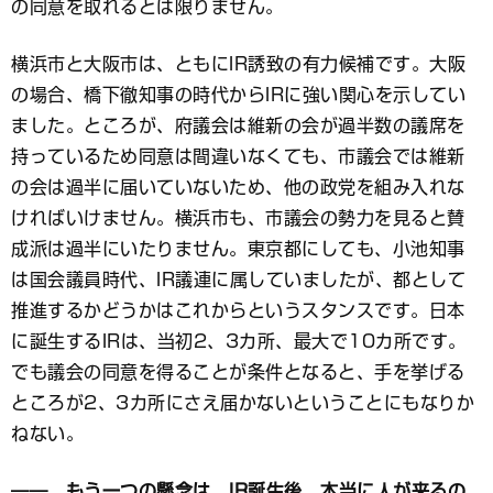
の同意を取れるとは限りません。
横浜市と大阪市は、ともにIR誘致の有力候補です。大阪
の場合、橋下徹知事の時代からIRに強い関心を示してい
ました。ところが、府議会は維新の会が過半数の議席を
持っているため同意は間違いなくても、市議会では維新
の会は過半に届いていないため、他の政党を組み入れな
ければいけません。横浜市も、市議会の勢力を見ると賛
成派は過半にいたりません。東京都にしても、小池知事
は国会議員時代、IR議連に属していましたが、都として
推進するかどうかはこれからというスタンスです。日本
に誕生するIRは、当初2、3カ所、最大で10カ所です。
でも議会の同意を得ることが条件となると、手を挙げる
ところが2、3カ所にさえ届かないということにもなりか
ねない。
―― もう一つの懸念は、IR誕生後、本当に人が来るの