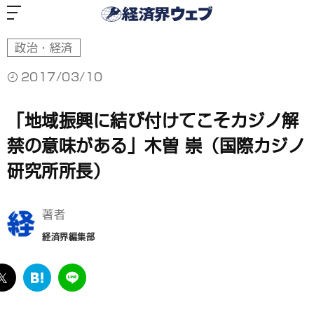
経
済
界
ウ
ェ
ブ
政治・経済
2017/03/10
「地域振興に結び付けてこそカジノ解
禁の意味がある」木曽 崇（国際カジノ
研究所所長）
著者
経済界編集部
ebook
twitter
は
LINE
て
な