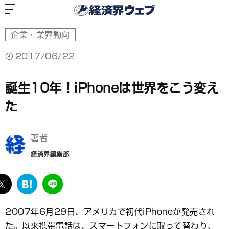
経
済
界
ウ
ェ
ブ
企業・業界動向
2017/06/22
誕生10年！iPhoneは世界をこう変え
た
著者
経済界編集部
ebook
twitter
は
LINE
て
な
2007年6月29日、アメリカで初代iPhoneが発売され
ブ
た。以来携帯電話は、スマートフォンに取って替わり、