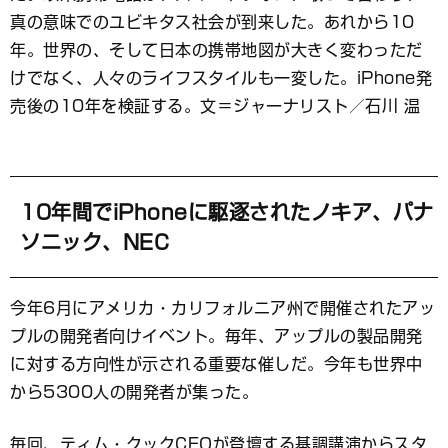
ッ
ク
真の意味でのユビキタス社会が到来した。あれから10
マ
年。世界の、そして日本の携帯地図が大きく変わっただ
ー
けでなく、人々のライフスタイルも一変した。iPhone発
ク
売後の10年を検証する。文＝ジャーナリスト／石川 温
10年間でiPhoneに駆逐されたノキア、パナ
ソニック、NEC
今年6月にアメリカ・カリフォルニア州で開催されたアッ
プルの開発者向けイベント。毎年、アップルの製品開発
に対する方向性が示される重要な催しだ。今年も世界中
から5300人の開発者が集った。
毎回、ティム・クックCEOが登壇する基調講演からスタ