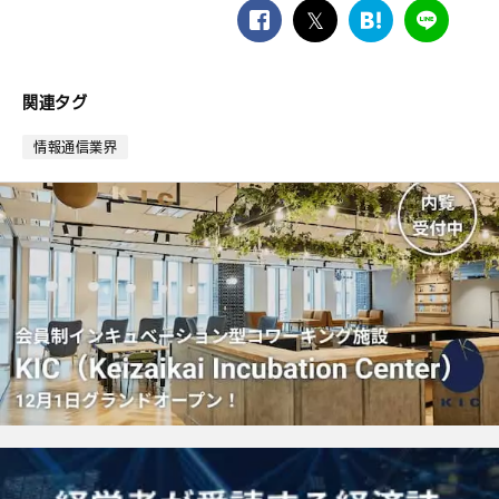
facebook
twitter
は
LINE
て
な
ブ
関連タグ
ッ
ク
情報通信業界
マ
ー
ク