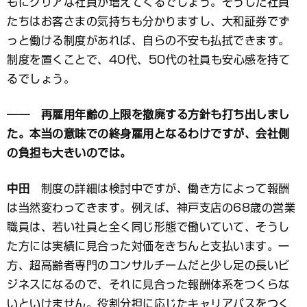
もにクリアな社員が増えてくるでしょう。そうした社員
たちはお客さまの気持ちも分かりますし、大和証券でず
っと働ける制度があれば、自らの不安も払拭できます。
制度を置くことで、40代、50代の社員も安心感を持て
るでしょう。
―― 再雇用年齢の上限を撤廃する方針も打ち出しまし
た。本当の意味での終身雇用となるわけですが、会社側
の負担も大きいのでは。
中田
制度の詳細は検討中ですが、働き方によって報酬
は当然変わってきます。例えば、神戸支店の68歳の営業
職員は、若い社員と全く同じ形態で働いていて、そうし
た方には実績に見合った対価をきちんと支払います。一
方、超高齢者専門のコンサルチームだと少し足の長いビ
ジネスになるので、それに見合った報酬体系をつくらな
いといけません。役割分担に応じたキャリアパスをつく