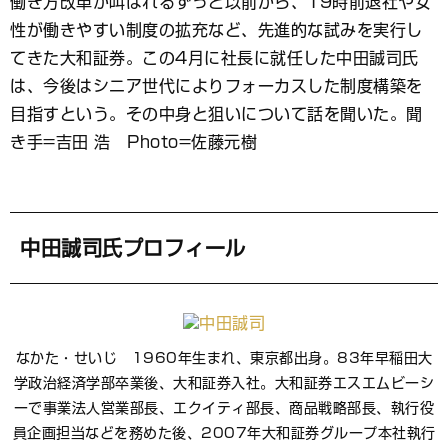
働き方改革が叫ばれるずっと以前から、19時前退社や女
ブ
性が働きやすい制度の拡充など、先進的な試みを実行し
ッ
ク
てきた大和証券。この4月に社長に就任した中田誠司氏
マ
は、今後はシニア世代によりフォーカスした制度構築を
ー
目指すという。その中身と狙いについて話を聞いた。聞
ク
き手=吉田 浩 Photo=佐藤元樹
中田誠司氏プロフィール
なかた・せいじ 1960年生まれ、東京都出身。83年早稲田大
学政治経済学部卒業後、大和証券入社。大和証券エスエムビーシ
ーで事業法人営業部長、エクイティ部長、商品戦略部長、執行役
員企画担当などを務めた後、2007年大和証券グループ本社執行