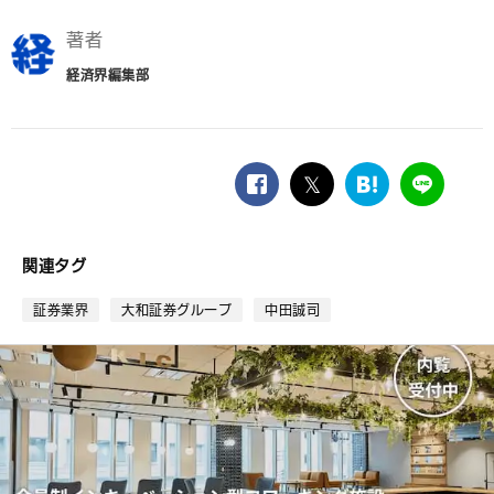
著者
経済界編集部
facebook
twitter
は
LINE
て
な
ブ
関連タグ
ッ
ク
証券業界
大和証券グループ
中田誠司
マ
ー
ク