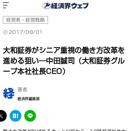
経
済
界
ウ
ェ
ブ
経営者・経営戦略
2017/08/01
大和証券がシニア重視の働き方改革を
進める狙い―中田誠司（大和証券グル
ープ本社社長CEO）
著者
経済界編集部
ebook
twitter
は
LINE
て
な