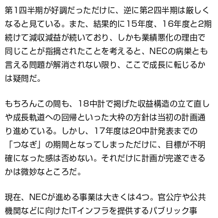
第1四半期が好調だっただけに、逆に第2四半期は厳しく
なると見ている。また、結果的に15年度、16年度と2期
続けて減収減益が続いており、しかも業績悪化の理由で
同じことが指摘されたことを考えると、NECの病巣とも
言える問題が解消されない限り、ここで成長に転じるか
は疑問だ。
もちろんこの間も、18中計で掲げた収益構造の立て直し
や成長軌道への回帰といった大枠の方針は当初の計画通
り進めている。しかし、17年度は20中計発表までの
「つなぎ」の期間となってしまっただけに、目標が不明
確になった感は否めない。それだけに計画が完遂できる
かは微妙なところだ。
現在、NECが進める事業は大きくは4つ。官公庁や公共
機関などに向けたITインフラを提供するパブリック事