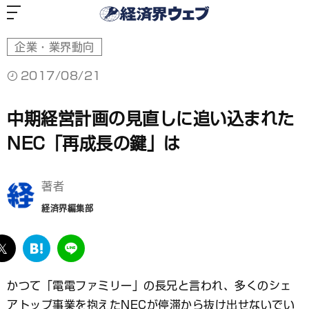
経
済
界
ウ
ェ
ブ
企業・業界動向
2017/08/21
中期経営計画の見直しに追い込まれた
NEC「再成長の鍵」は
著者
経済界編集部
ebook
twitter
は
LINE
て
な
かつて「電電ファミリー」の長兄と言われ、多くのシェ
ブ
アトップ事業を抱えたNECが停滞から抜け出せないでい