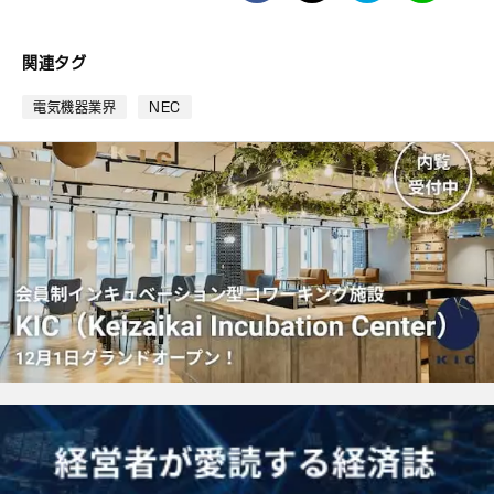
て
な
ブ
関連タグ
ッ
ク
電気機器業界
NEC
マ
ー
ク