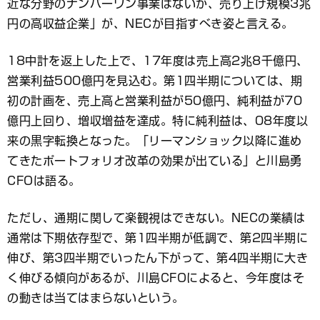
近な分野のナンバーワン事業はないが、売り上げ規模3兆
円の高収益企業」が、NECが目指すべき姿と言える。
18中計を返上した上で、17年度は売上高2兆8千億円、
営業利益500億円を見込む。第1四半期については、期
初の計画を、売上高と営業利益が50億円、純利益が70
億円上回り、増収増益を達成。特に純利益は、08年度以
来の黒字転換となった。「リーマンショック以降に進め
てきたポートフォリオ改革の効果が出ている」と川島勇
CFOは語る。
ただし、通期に関して楽観視はできない。NECの業績は
通常は下期依存型で、第1四半期が低調で、第2四半期に
伸び、第3四半期でいったん下がって、第4四半期に大き
く伸びる傾向があるが、川島CFOによると、今年度はそ
の動きは当てはまらないという。