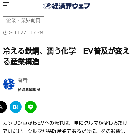
経
済
界
ウ
ェ
ブ
企業・業界動向
2017/11/28
冷える鉄鋼、潤う化学 EV普及が変え
る産業構造
著者
経済界編集部
ebook
twitter
は
LINE
て
な
ガソリン車からEVへの流れは、単にクルマが変わるだけ
ブ
ではない。クルマが基幹産業であるだけに、その影響は