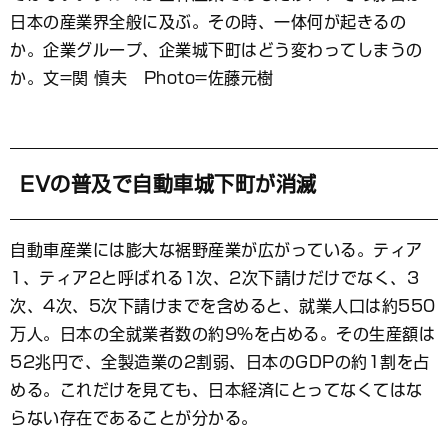
ッ
ク
日本の産業界全般に及ぶ。その時、一体何が起きるの
マ
か。企業グループ、企業城下町はどう変わってしまうの
ー
か。文=関 慎夫 Photo=佐藤元樹
ク
EVの普及で自動車城下町が消滅
自動車産業には膨大な裾野産業が広がっている。ティア
1、ティア2と呼ばれる1次、2次下請けだけでなく、3
次、4次、5次下請けまでを含めると、就業人口は約550
万人。日本の全就業者数の約9％を占める。その生産額は
52兆円で、全製造業の2割弱、日本のGDPの約1割を占
める。これだけを見ても、日本経済にとってなくてはな
らない存在であることが分かる。