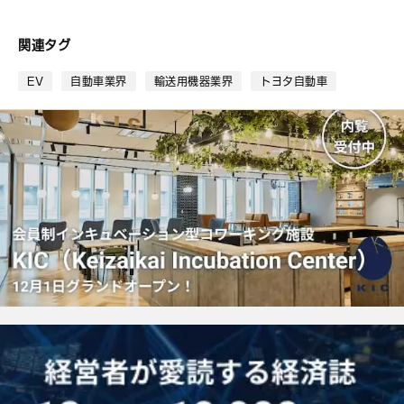
て
な
ブ
関連タグ
ッ
ク
EV
自動車業界
輸送用機器業界
トヨタ自動車
マ
ー
ク