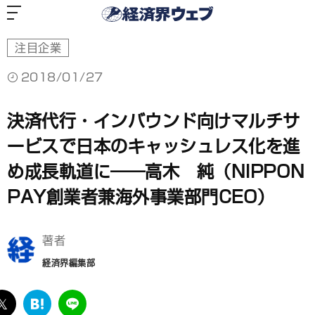
経
済
界
ウ
ェ
ブ
注目企業
2018/01/27
決済代行・インバウンド向けマルチサ
ービスで日本のキャッシュレス化を進
め成長軌道に――高木 純（NIPPON
PAY創業者兼海外事業部門CEO）
著者
経済界編集部
ebook
twitter
は
LINE