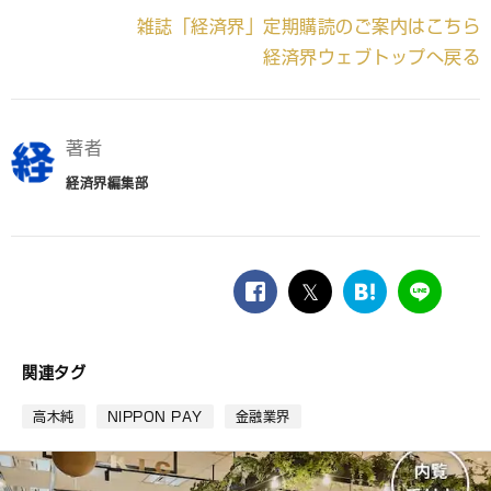
雑誌「経済界」定期購読のご案内はこちら
経済界ウェブトップへ戻る
著者
経済界編集部
facebook
twitter
は
LINE
て
な
ブ
関連タグ
ッ
ク
高木純
NIPPON PAY
金融業界
マ
ー
ク