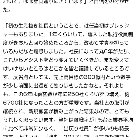
おいて、ほぼ計画通りにきています」と自信をのぞかせ
た。
「初の生え抜き社長ということで、就任当初はプレッシ
ャーもありました。1年くらいして、導入した執行役員制
度がきちんと回り始めたころから、改めて重責を担って
いるんだなと痛感しました。社長になって丸6年がたち、
これからアシストをどう変えていくべきか、また変えて
はいけないところはどこかを皆と議論しているところで
す。反省点としては、売上高目標の300億円という数字
が少し前面に出過ぎて独り歩きしたかなと。それより
も、この6年は顧客数が年に250社くらいずつ増え、約
6700社になったことの方が重要です。当社との取引が
継続され、新規顧客が積み上がった結果なので、とても
うれしく思っています。当社は離職率が1％台と業界平均
に比べて非常に少なく、“出戻り社員”が多いのも特長