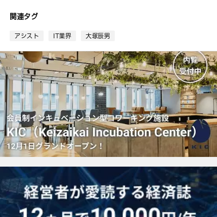
な
ブ
関連タグ
ッ
ク
アシスト
IT業界
大塚辰男
マ
ー
ク