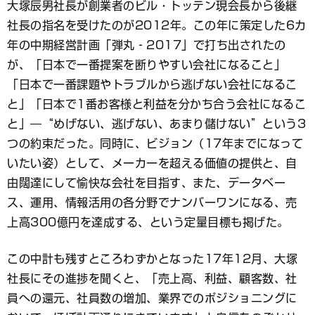
大塚辰男社長が創業者のビル・トッテン現会長から後継
社長の指名を受けたのが2012年。この年に策定した6カ
年の中期経営計画「弾丸‐2017」で打ち出されたの
が、「日本で一番提案を断りやすい会社になること」
「日本で一番課題やトラブルから逃げない会社になるこ
と」「日本で1番お客様と利益を分かち合う会社になるこ
と」―“めげない、逃げない、あまり儲けない”という3
つの約束だった。同時に、ビジョン（17年までになって
いたい姿）として、メーカーを超える価値の提供と、自
由闊達にして愉快な会社を目指す、また、データベー
ス、運用、情報活用の各分野でナンバーワンになる、売
上高300億円を達成する、という定量目標も掲げた。
この中計も残すところわずかとなった17年12月、大塚
社長にその進捗を聞くと、「売上高、利益、顧客数、社
員への還元、社員数の増加、業界でのポジショニングに