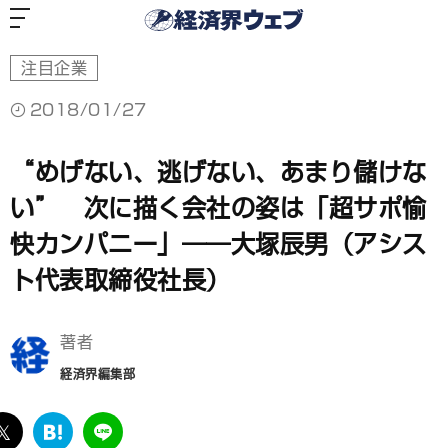
経
済
界
ウ
ェ
ブ
注目企業
2018/01/27
“めげない、逃げない、あまり儲けな
い” 次に描く会社の姿は「超サポ愉
快カンパニー」――大塚辰男（アシス
ト代表取締役社長）
著者
経済界編集部
ebook
twitter
は
LINE