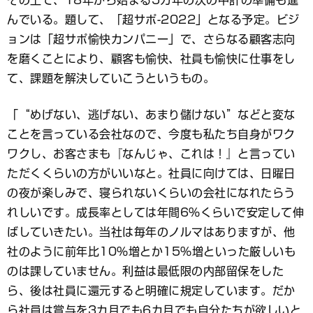
その上で、18年から始まる5カ年の次の中計の準備も進
んでいる。題して、「超サポ-2022」となる予定。ビジ
ョンは「超サポ愉快カンパニー」で、さらなる顧客志向
を磨くことにより、顧客も愉快、社員も愉快に仕事をし
て、課題を解決していこうというもの。
「“めげない、逃げない、あまり儲けない”などと変な
ことを言っている会社なので、今度も私たち自身がワク
ワクし、お客さまも『なんじゃ、これは！』と言ってい
ただくくらいの方がいいなと。社員に向けては、日曜日
の夜が楽しみで、寝られないくらいの会社になれたらう
れしいです。成長率としては年間6％くらいで安定して伸
ばしていきたい。当社は毎年のノルマはありますが、他
社のように前年比10％増とか15％増といった厳しいも
のは課していません。利益は最低限の内部留保をした
ら、後は社員に還元すると明確に規定しています。だか
ら社員は賞与を3カ月でも6カ月でも自分たちが欲しいと