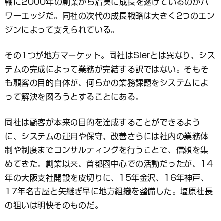
軸に2000年の創業から着実に成長を遂げているのがパ
ワーエッジだ。同社の次代の成長戦略は大きく2つのエン
ジンによって支えられている。
その1つが地方マーケット。同社はSIerとは異なり、シス
テムの完成によって業務が完結する訳ではない。そもそ
も顧客の目的自体が、何らかの業務課題をシステムによ
って解決を図ろうとすることにある。
同社は顧客が本来の目的を達成することができるよう
に、システムの運用や保守、改善さらには社内の業務体
制や制度までコンサルティングを行うことで、信頼を集
めてきた。創業以来、首都圏中心での活動だったが、14
年の大阪支社開設を皮切りに、15年金沢、16年神戸、
17年名古屋と矢継ぎ早に地方組織を整備した。塩原社長
の狙いは明快そのものだ。