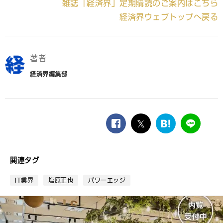
雑誌「経済界」定期購読のご案内はこちら
経済界ウェブトップへ戻る
著者
経済界編集部
facebook
twitter
は
LINE
て
な
ブ
関連タグ
ッ
ク
IT業界
塩原正也
パワーエッジ
マ
ー
ク