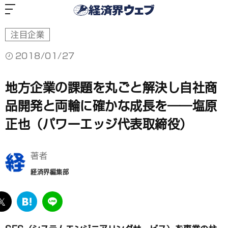
経
済
界
ウ
ェ
ブ
注目企業
2018/01/27
地方企業の課題を丸ごと解決し自社商
品開発と両輪に確かな成長を――塩原
正也（パワーエッジ代表取締役）
著者
経済界編集部
ebook
twitter
は
LINE
て
な