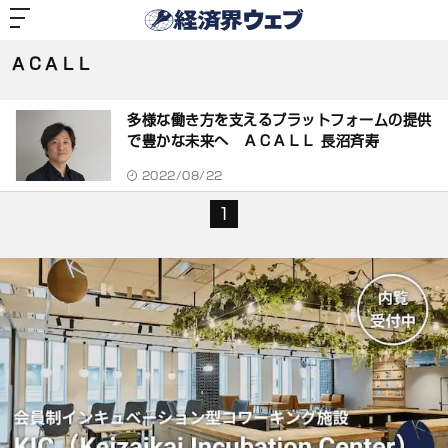
経
済
ＡＣＡＬＬ
界
ウ
ェ
ＡＣＡＬＬ
ブ
記
事
多様な働き方を支えるプラットフォームの提供
一
覧
で豊かな未来へ ＡＣＡＬＬ 長沼斉寿
2022/08/22
1