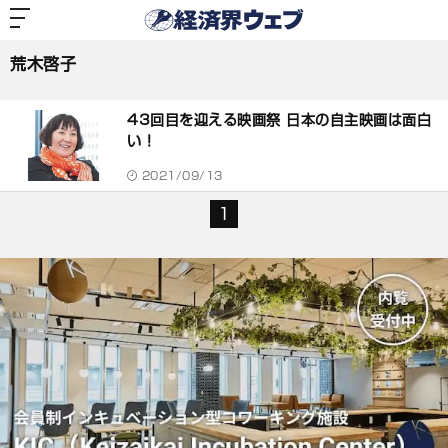
経
済
荒木啓子
界
ウ
ェ
荒木啓子
ブ
記
事
43回目を迎える映画祭 日本の自主映画は面白
一
覧
い！
2021/09/13
1